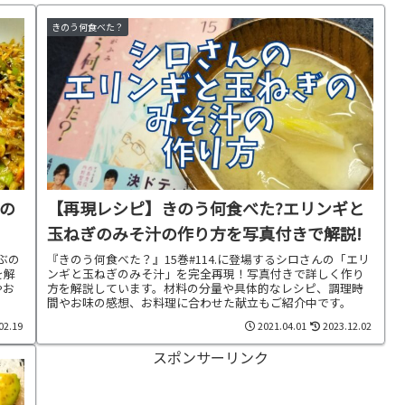
きのう何食べた？
の
【再現レシピ】きのう何食べた?エリンギと
玉ねぎのみそ汁の作り方を写真付きで解説!
ぶの
『きのう何食べた？』15巻#114.に登場するシロさんの「エリ
を解
ンギと玉ねぎのみそ汁」を完全再現！写真付きで詳しく作り
やお
方を解説しています。材料の分量や具体的なレシピ、調理時
間やお味の感想、お料理に合わせた献立もご紹介中です。
02.19
2021.04.01
2023.12.02
スポンサーリンク