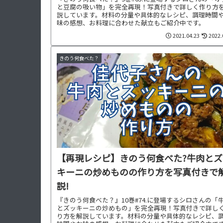
と豆腐の吸い物」を完全再現！写真付きで詳しく作り方
説しています。材料の分量や具体的なレシピ、調理時間
味の感想、お料理に合わせた献立もご紹介中です。
2021.04.23
2022.
きのう何食べた？
【再現レシピ】きのう何食べた?牛肉とズ
キーニの炒めものの作り方を写真付きで
説!
『きのう何食べた？』10巻#74.に登場するシロさんの「
とズッキーニの炒めもの」を完全再現！写真付きで詳し
り方を解説しています。材料の分量や具体的なレシピ、