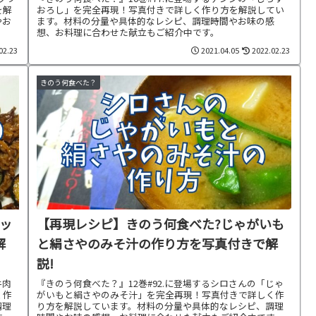
を解
おろし」を完全再現！写真付きで詳しく作り方を解説してい
やお
ます。材料の分量や具体的なレシピ、調理時間やお味の感
想、お料理に合わせた献立もご紹介中です。
02.23
2021.04.05
2022.02.23
きのう何食べた？
ッ
【再現レシピ】きのう何食べた?じゃがいも
解
と絹さやのみそ汁の作り方を写真付きで解
説!
牛肉
『きのう何食べた？』12巻#92.に登場するシロさんの「じゃ
く作
がいもと絹さやのみそ汁」を完全再現！写真付きで詳しく作
調理
り方を解説しています。材料の分量や具体的なレシピ、調理