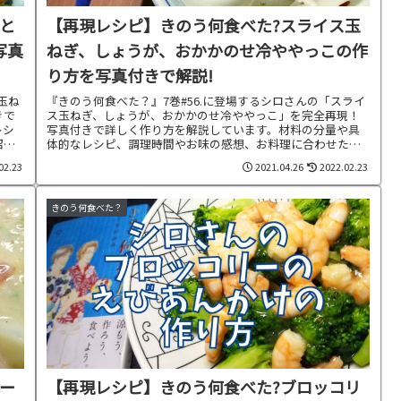
と
【再現レシピ】きのう何食べた?スライス玉
写真
ねぎ、しょうが、おかかのせ冷ややっこの作
り方を写真付きで解説!
玉ね
『きのう何食べた？』7巻#56.に登場するシロさんの「スライ
きで
ス玉ねぎ、しょうが、おかかのせ冷ややっこ」を完全再現！
レシ
写真付きで詳しく作り方を解説しています。材料の分量や具
紹介
体的なレシピ、調理時間やお味の感想、お料理に合わせた献
立もご紹介中です。
02.23
2021.04.26
2022.02.23
きのう何食べた？
ー
【再現レシピ】きのう何食べた?ブロッコリ