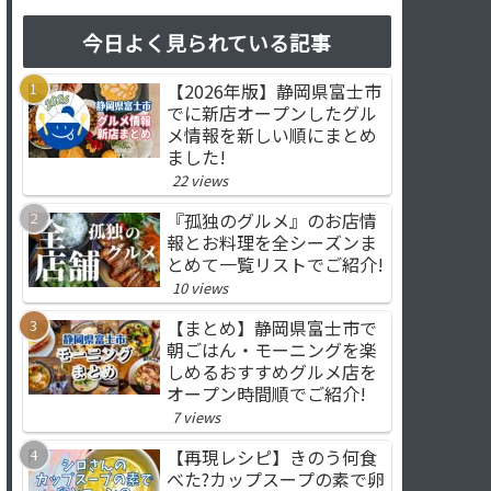
今日よく見られている記事
【2026年版】静岡県富士市
でに新店オープンしたグル
メ情報を新しい順にまとめ
ました!
22 views
『孤独のグルメ』のお店情
報とお料理を全シーズンま
とめて一覧リストでご紹介!
10 views
【まとめ】静岡県富士市で
朝ごはん・モーニングを楽
しめるおすすめグルメ店を
オープン時間順でご紹介!
7 views
【再現レシピ】きのう何食
べた?カップスープの素で卵