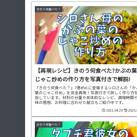
きのう何食べた？
【再現レシピ】きのう何食べた?かぶの葉
じゃこ炒めの作り方を写真付きで解説!
『きのう何食べた？』7巻#50.に登場するシロさんの「か
葉のじゃこ炒め」を完全再現！写真付きで詳しく作り方
説しています。材料の分量や具体的なレシピ、調理時間
味の感想、お料理に合わせた献立もご紹介中です。
2021.04.29
2025.
きのう何食べた？