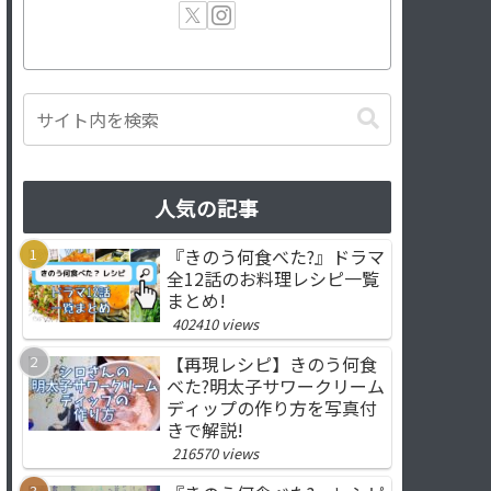
人気の記事
『きのう何食べた?』ドラマ
全12話のお料理レシピ一覧
まとめ!
402410 views
【再現レシピ】きのう何食
べた?明太子サワークリーム
ディップの作り方を写真付
きで解説!
216570 views