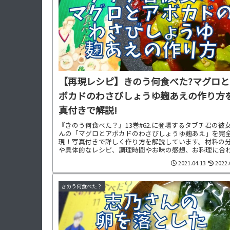
【再現レシピ】きのう何食べた?マグロと
ボカドのわさびしょうゆ麹あえの作り方
真付きで解説!
『きのう何食べた？』13巻#62.に登場するタブチ君の彼
んの「マグロとアボカドのわさびしょうゆ麹あえ」を完
現！写真付きで詳しく作り方を解説しています。材料の
や具体的なレシピ、調理時間やお味の感想、お料理に合
た献立もご紹介中です。
2021.04.13
2022.
きのう何食べた？