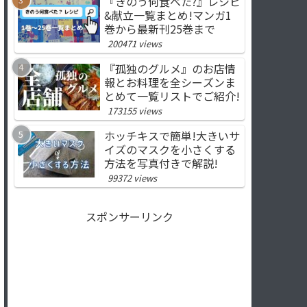
『きのう何食べた?』レシピ
&献立一覧まとめ!マンガ1
巻から最新刊25巻まで
200471 views
『孤独のグルメ』のお店情
報とお料理を全シーズンま
とめて一覧リストでご紹介!
173155 views
ホッチキスで簡単!大きいサ
イズのマスクを小さくする
方法を写真付きで解説!
99372 views
スポンサーリンク