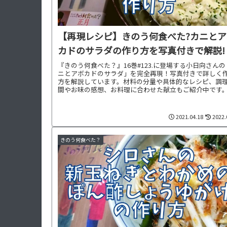
【再現レシピ】きのう何食べた?カニとア
カドのサラダの作り方を写真付きで解説!
『きのう何食べた？』16巻#123.に登場する小日向さん
ニとアボカドのサラダ」を完全再現！写真付きで詳しく
方を解説しています。材料の分量や具体的なレシピ、調
間やお味の感想、お料理に合わせた献立もご紹介中です
2021.04.18
2022.
きのう何食べた？