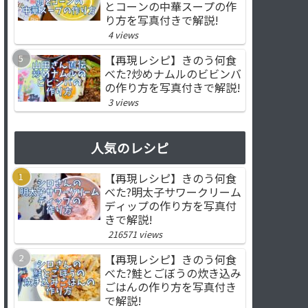
とコーンの中華スープの作
り方を写真付きで解説!
4 views
【再現レシピ】きのう何食
べた?炒めナムルのビビンバ
の作り方を写真付きで解説!
3 views
人気のレシピ
【再現レシピ】きのう何食
べた?明太子サワークリーム
ディップの作り方を写真付
きで解説!
216571 views
【再現レシピ】きのう何食
べた?鮭とごぼうの炊き込み
ごはんの作り方を写真付き
で解説!