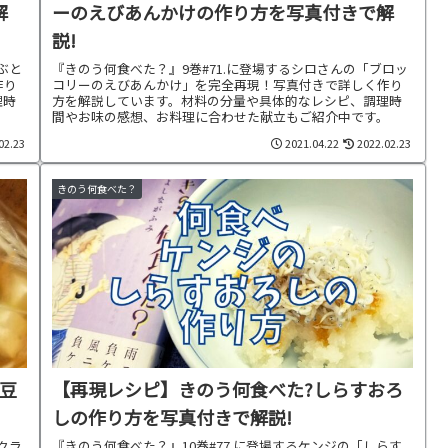
解
ーのえびあんかけの作り方を写真付きで解
説!
ぶと
『きのう何食べた？』9巻#71.に登場するシロさんの「ブロッ
作り
コリーのえびあんかけ」を完全再現！写真付きで詳しく作り
理時
方を解説しています。材料の分量や具体的なレシピ、調理時
。
間やお味の感想、お料理に合わせた献立もご紹介中です。
02.23
2021.04.22
2022.02.23
きのう何食べた？
豆
【再現レシピ】きのう何食べた?しらすおろ
しの作り方を写真付きで解説!
クラ
『きのう何食べた？』10巻#77.に登場するケンジの「しらす