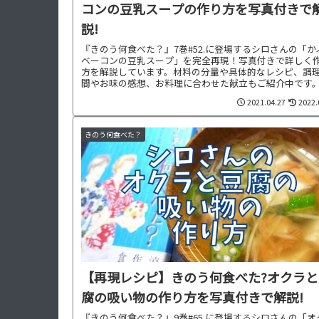
コンの豆乳スープの作り方を写真付きで
説!
『きのう何食べた？』7巻#52.に登場するシロさんの「か
ベーコンの豆乳スープ」を完全再現！写真付きで詳しく
方を解説しています。材料の分量や具体的なレシピ、調
間やお味の感想、お料理に合わせた献立もご紹介中です
2021.04.27
2022.
きのう何食べた？
【再現レシピ】きのう何食べた?オクラと
腐の吸い物の作り方を写真付きで解説!
『きのう何食べた？』9巻#65.に登場するシロさんの「オ