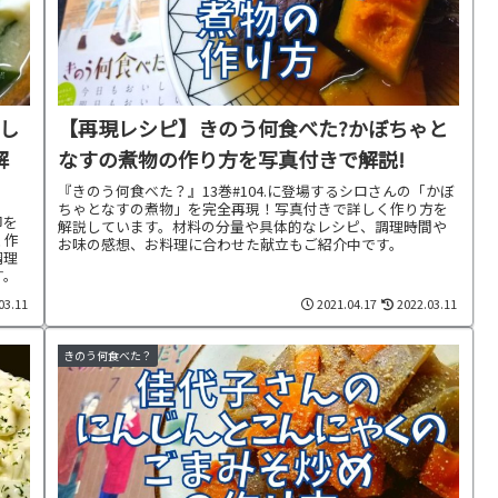
し
【再現レシピ】きのう何食べた?かぼちゃと
解
なすの煮物の作り方を写真付きで解説!
『きのう何食べた？』13巻#104.に登場するシロさんの「かぼ
ちゃとなすの煮物」を完全再現！写真付きで詳しく作り方を
卵を
解説しています。材料の分量や具体的なレシピ、調理時間や
く作
お味の感想、お料理に合わせた献立もご紹介中です。
調理
す。
03.11
2021.04.17
2022.03.11
きのう何食べた？