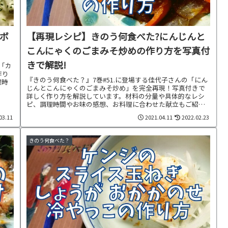
ボ
【再現レシピ】きのう何食べた?にんじんと
こんにゃくのごまみそ炒めの作り方を写真付
きで解説!
の「カ
作り
『きのう何食べた？』7巻#51.に登場する佳代子さんの「にん
理時
じんとこんにゃくのごまみそ炒め」を完全再現！写真付きで
。
詳しく作り方を解説しています。材料の分量や具体的なレシ
ピ、調理時間やお味の感想、お料理に合わせた献立もご紹介
中です。
03.11
2021.04.11
2022.02.23
きのう何食べた？