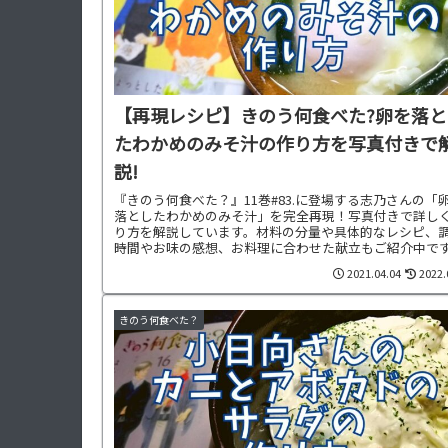
【再現レシピ】きのう何食べた?卵を落と
たわかめのみそ汁の作り方を写真付きで
説!
『きのう何食べた？』11巻#83.に登場する志乃さんの「
落としたわかめのみそ汁」を完全再現！写真付きで詳し
り方を解説しています。材料の分量や具体的なレシピ、
時間やお味の感想、お料理に合わせた献立もご紹介中で
2021.04.04
2022.
きのう何食べた？