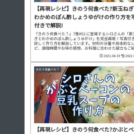
【再現レシピ】きのう何食べた?新玉ねぎ
わかめのぽん酢しょうゆがけの作り方を
付きで解説!
『きのう何食べた？』7巻#52.に登場するシロさんの「新
ぎとわかめのぽん酢しょうゆがけ」を完全再現！写真付
詳しく作り方を解説しています。材料の分量や具体的な
ピ、調理時間やお味の感想、お料理に合わせた献立もご
中です。
2021.04.19
2022.
きのう何食べた？
【再現レシピ】きのう何食べた?かぶとベ