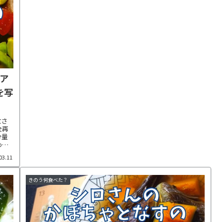
ア
を写
女さ
全再
分量
わせ
03.11
きのう何食べた？