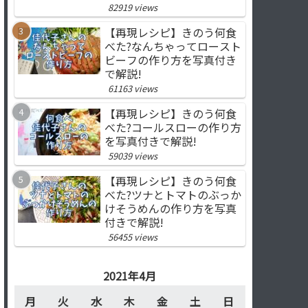
82919 views
【再現レシピ】きのう何食
べた?なんちゃってロースト
ビーフの作り方を写真付き
で解説!
61163 views
【再現レシピ】きのう何食
べた?コールスローの作り方
を写真付きで解説!
59039 views
【再現レシピ】きのう何食
べた?ツナとトマトのぶっか
けそうめんの作り方を写真
付きで解説!
56455 views
2021年4月
月
火
水
木
金
土
日