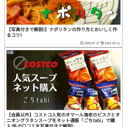
【写真付きで解説!】ナポリタンの作り方とおいしく作
るコツ!
2020.07.17
2022.03.11
料理
【会員以外】コストコ人気のオマール海老のビスクとオ
ニオングラタンスープをネット通販「ごちtabi」で購
入!私の口コミを写真付きで解説!