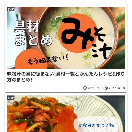
料理
味噌汁の具に悩まない!具材一覧とかんたんレシピ&作り
方のまとめ!
2021.09.10
2022.04.10
料理