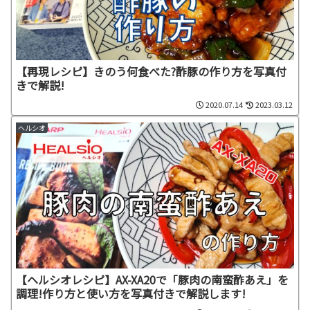
【再現レシピ】きのう何食べた?酢豚の作り方を写真付
きで解説!
2020.07.14
2023.03.12
ヘルシオ
【ヘルシオレシピ】AX-XA20で「豚肉の南蛮酢あえ」を
調理!作り方と使い方を写真付きで解説します!