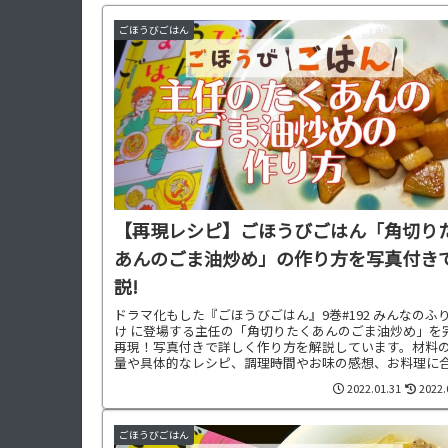
ごほうびごはん
【再現レシピ】ごほうびごはん「角切り
あんのごま油炒め」の作り方を写真付き
説!
ドラマ化もした『ごほうびごはん』9巻#192 みんなのふ
け に登場する主任の「角切りたくあんのごま油炒め」を
再現！写真付きで詳しく作り方を解説しています。材料
量や具体的なレシピ、調理時間やお味の感想、お料理に
せた献立もご紹介中です。
2022.01.31
2022.
ごほうびごはん