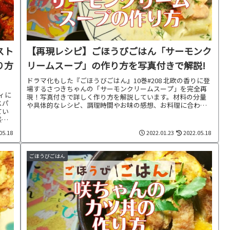
スト
【再現レシピ】ごほうびごはん「サーモンク
り方
リームスープ」の作り方を写真付きで解説!
ドラマ化もした『ごほうびごはん』10巻#208 北欧の香りに登
場するさつきちゃんの「サーモンクリームスープ」を完全再
ィに
現！写真付きで詳しく作り方を解説しています。材料の分量
スパ
や具体的なレシピ、調理時間やお味の感想、お料理に合わせ
てい
た献立もご紹介中です。
感
05.18
2022.01.23
2022.05.18
ごほうびごはん