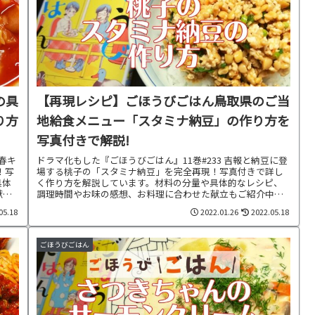
の具
【再現レシピ】ごほうびごはん鳥取県のご当
り方
地給食メニュー「スタミナ納豆」の作り方を
写真付きで解説!
ル春キ
ドラマ化もした『ごほうびごはん』11巻#233 吉報と納豆に登
！写
場する桃子の「スタミナ納豆」を完全再現！写真付きで詳し
具体
く作り方を解説しています。材料の分量や具体的なレシピ、
献立
調理時間やお味の感想、お料理に合わせた献立もご紹介中で
す。
05.18
2022.01.26
2022.05.18
ごほうびごはん