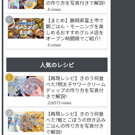
の作り方を写真付きで解説!
8 views
【まとめ】静岡県富士市で
朝ごはん・モーニングを楽
しめるおすすめグルメ店を
オープン時間順でご紹介!
8 views
人気のレシピ
【再現レシピ】きのう何食
べた?明太子サワークリーム
ディップの作り方を写真付
きで解説!
216573 views
【再現レシピ】きのう何食
べた?鮭とごぼうの炊き込み
ごはんの作り方を写真付き
で解説!