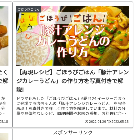
ごほうびごはん
たく
【再現レシピ】ごほうびごはん「豚汁アレン
で解
ジカレーうどん」の作り方を写真付きで解
説!
りか
ドラマ化もした『ごほうびごはん』6巻#124 イージーごぼう
完全
に登場する咲ちゃんの「豚汁アレンジカレーうどん」を完全
の分
再現！写真付きで詳しく作り方を解説しています。材料の分
合わ
量や具体的なレシピ、調理時間やお味の感想、お料理に合わ
せた献立もご紹介中です。
05.18
2022.01.29
2022.05.18
スポンサーリンク