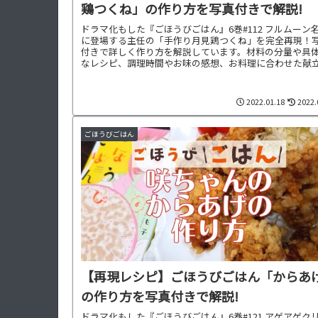
鶏つくね」の作り方を写真付きで解説!
ドラマ化もした『ごほうびごはん』6巻#112 フルムーン
に登場する主任の「手作り月見鶏つくね」を完全再現！
付きで詳しく作り方を解説しています。材料の分量や具
なレシピ、調理時間やお味の感想、お料理に合わせた献
ご紹介中です。
2022.01.18
2022.
ごほうびごはん
【再現レシピ】ごほうびごはん「からあ
の作り方を写真付きで解説!
ドラマ化もした『ごほうびごはん』6巻#121 アゲアゲク