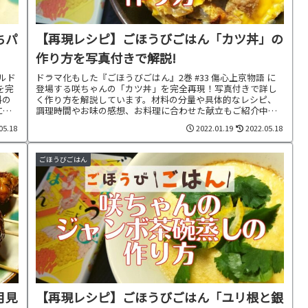
ちパ
【再現レシピ】ごほうびごはん「カツ丼」の
作り方を写真付きで解説!
ャルド
ドラマ化もした『ごほうびごはん』2巻 #33 傷心上京物語 に
を完
登場する咲ちゃんの「カツ丼」を完全再現！写真付きで詳し
料の
く作り方を解説しています。材料の分量や具体的なレシピ、
に合
調理時間やお味の感想、お料理に合わせた献立もご紹介中で
す。
05.18
2022.01.19
2022.05.18
ごほうびごはん
月見
【再現レシピ】ごほうびごはん「ユリ根と銀