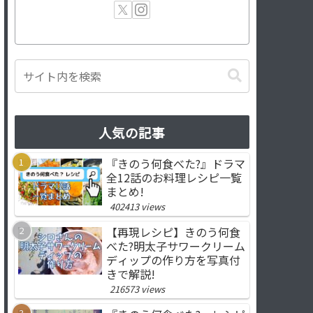
人気の記事
『きのう何食べた?』ドラマ
全12話のお料理レシピ一覧
まとめ!
402413 views
【再現レシピ】きのう何食
べた?明太子サワークリーム
ディップの作り方を写真付
きで解説!
216573 views