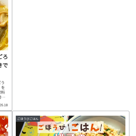
ごろ
きで
ぼう
」を
材料
理に
05.18
ごほうびごはん