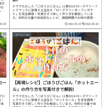
真付
ドラマ化もした『ごほうびごはん』11巻#224 ローズマリーフ
的な
レグランスに登場する主任の「ローズマリーオーブンポテ
もご
ト」を完全再現！写真付きで詳しく作り方を解説していま
す。材料の分量や具体的なレシピ、調理時間やお味の感想、
お料理に合わせた献立もご紹介中です。
05.18
2022.01.15
2022.05.18
ごほうびごはん
ロー
【再現レシピ】ごほうびごはん「ホットエー
ル」の作り方を写真付きで解説!
グに
ドラマ化もした『ごほうびごはん』11巻#224 ローズマリーフ
現！
レグランスに登場する主任の「ホットエール」を完全再現！
や具
写真付きで詳しく作り方を解説しています。材料の分量や具