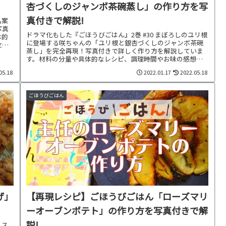
杏づくしのジャンボ茶碗蒸し」の作り方を写
真付きで解説!
名案
写真
ドラマ化もした『ごほうびごはん』2巻 #30 まぼろしのユリ根
体的
に登場する咲ちゃんの「ユリ根と銀杏づくしのジャンボ茶碗
立も
蒸し」を完全再現！写真付きで詳しく作り方を解説していま
す。材料の分量や具体的なレシピ、調理時間やお味の感想、
お料理に合わせた献立もご紹介中です。
05.18
2022.01.17
2022.05.18
ごほうびごはん
げ」
【再現レシピ】ごほうびごはん「ローズマリ
ーオーブンポテト」の作り方を写真付きで解
説!
リス