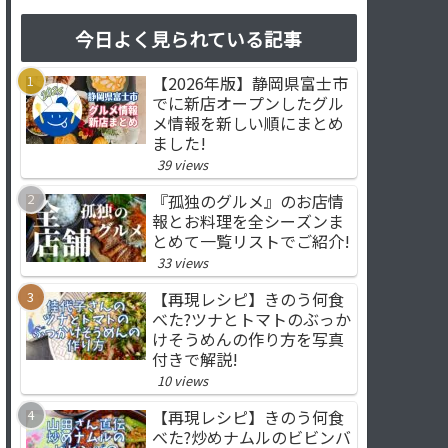
今日よく見られている記事
【2026年版】静岡県富士市
でに新店オープンしたグル
メ情報を新しい順にまとめ
ました!
39 views
『孤独のグルメ』のお店情
報とお料理を全シーズンま
とめて一覧リストでご紹介!
33 views
【再現レシピ】きのう何食
べた?ツナとトマトのぶっか
けそうめんの作り方を写真
付きで解説!
10 views
【再現レシピ】きのう何食
べた?炒めナムルのビビンバ