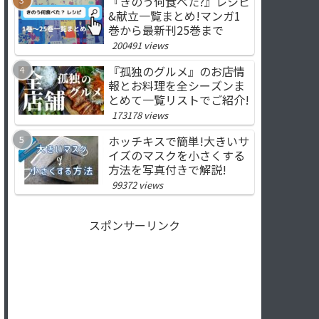
『きのう何食べた?』レシピ
&献立一覧まとめ!マンガ1
巻から最新刊25巻まで
200491 views
『孤独のグルメ』のお店情
報とお料理を全シーズンま
とめて一覧リストでご紹介!
173178 views
ホッチキスで簡単!大きいサ
イズのマスクを小さくする
方法を写真付きで解説!
99372 views
スポンサーリンク