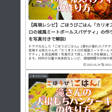
【再現レシピ】ごほうびごはん「カリオ
ロの城風ミートボールスパゲティ」の作
を写真付きで解説!
ドラマ化もした『ごほうびごはん』1巻#10 憧れスパゲテ
登場する咲ちゃんの「カリオストロの城風ミートボール
ゲティ」を完全再現！写真付きで詳しく作り方を解説し
ます。材料の分量や具体的なレシピ、調理時間やお味の
想、お料理に合わせた献立もご紹介中です。
2022.01.24
2022.
ごほうびごはん