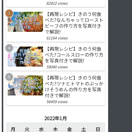
82922 views
【再現レシピ】きのう何食
べた?なんちゃってロースト
ビーフの作り方を写真付き
で解説!
61164 views
【再現レシピ】きのう何食
べた?コールスローの作り方
を写真付きで解説!
59040 views
【再現レシピ】きのう何食
べた?ツナとトマトのぶっか
けそうめんの作り方を写真
付きで解説!
56459 views
2022年1月
月
火
水
木
金
土
日