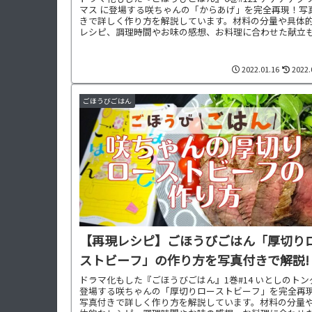
マス に登場する咲ちゃんの「からあげ」を完全再現！写
きで詳しく作り方を解説しています。材料の分量や具体
レシピ、調理時間やお味の感想、お料理に合わせた献立
紹介中です。
2022.01.16
2022.
ごほうびごはん
【再現レシピ】ごほうびごはん「厚切り
ストビーフ」の作り方を写真付きで解説!
ドラマ化もした『ごほうびごはん』1巻#14 いとしのトン
登場する咲ちゃんの「厚切りローストビーフ」を完全再
写真付きで詳しく作り方を解説しています。材料の分量