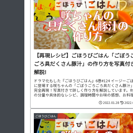
【再現レシピ】ごほうびごはん「ごぼう
ごろ具だくさん豚汁」の作り方を写真付
解説!
ドラマ化もした『ごほうびごはん』6巻#124 イージーご
に登場する咲ちゃんの「ごぼうごろごろ具だくさん豚汁
完全再現！写真付きで詳しく作り方を解説しています。
の分量や具体的なレシピ、調理時間やお味の感想、お料
合わせた献立もご紹介中です。
2022.01.28
2022.
ごほうびごはん