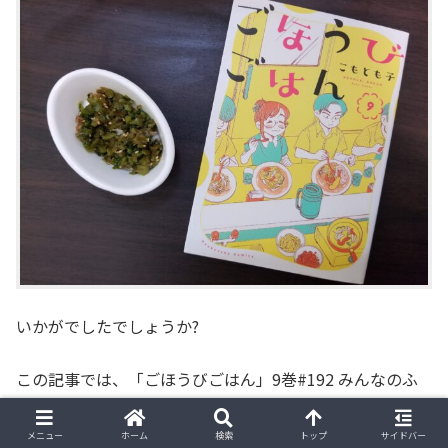
いかがでしたでしょうか?
この記事では、「ごほうびごはん」9巻#192 みんなのふ
りかけ に登場する
「リーズナブル大根の葉ふりかけ」の
メニュー
ホーム
検索
トップ
サイドバー
作り方を、写真付きでご紹介いたしました!