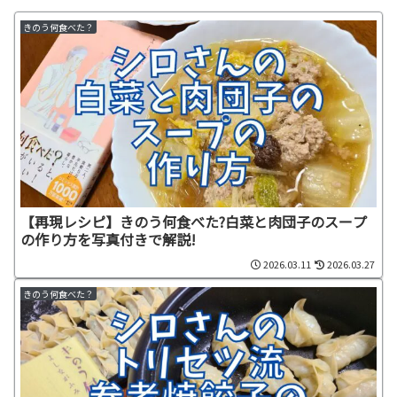
きのう何食べた？
【再現レシピ】きのう何食べた?白菜と肉団子のスープ
の作り方を写真付きで解説!
2026.03.11
2026.03.27
きのう何食べた？