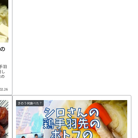
の
手羽
説し
味の
02.26
きのう何食べた？