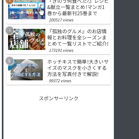
『きのう何食べた?』レシピ
&献立一覧まとめ!マンガ1
巻から最新刊25巻まで
200517 views
『孤独のグルメ』のお店情
報とお料理を全シーズンま
とめて一覧リストでご紹介!
173191 views
ホッチキスで簡単!大きいサ
イズのマスクを小さくする
方法を写真付きで解説!
99372 views
スポンサーリンク