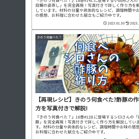
『きのう何食べた？』18巻#141.に登場する小日向さん
目鯛の姿蒸し」を完全再現！写真付きで詳しく作り方を
しています。材料の分量や具体的なレシピ、調理時間や
の感想、お料理に合わせた献立もご紹介中です。
2023.01.30
2023.
きのう何食べた？
【再現レシピ】きのう何食べた?酢豚の作
方を写真付きで解説!
『きのう何食べた？』16巻#128.に登場するシロさんの「
豚」を完全再現！写真付きで詳しく作り方を解説してい
す。材料の分量や具体的なレシピ、調理時間やお味の感
お料理に合わせた献立もご紹介中です。