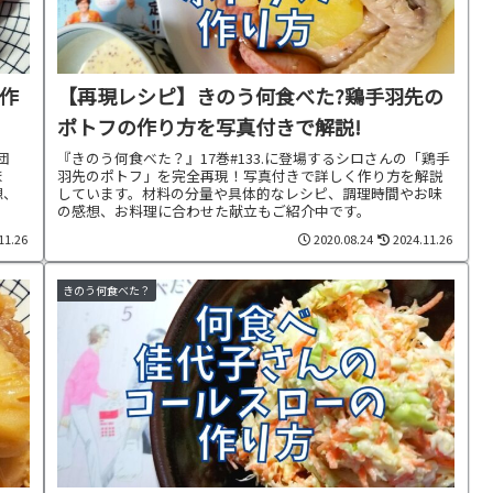
作
【再現レシピ】きのう何食べた?鶏手羽先の
ポトフの作り方を写真付きで解説!
団
『きのう何食べた？』17巻#133.に登場するシロさんの「鶏手
ま
羽先のポトフ」を完全再現！写真付きで詳しく作り方を解説
想、
しています。材料の分量や具体的なレシピ、調理時間やお味
の感想、お料理に合わせた献立もご紹介中です。
11.26
2020.08.24
2024.11.26
きのう何食べた？