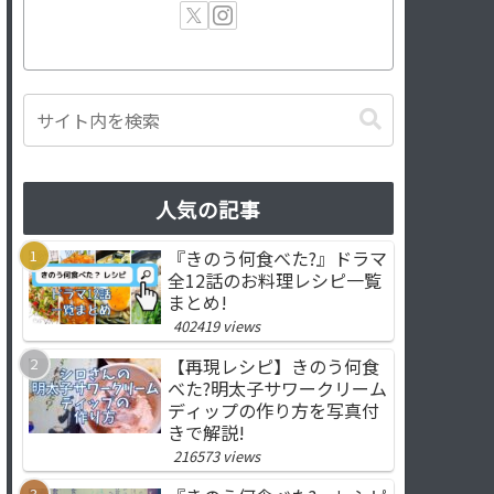
人気の記事
『きのう何食べた?』ドラマ
全12話のお料理レシピ一覧
まとめ!
402419 views
【再現レシピ】きのう何食
べた?明太子サワークリーム
ディップの作り方を写真付
きで解説!
216573 views