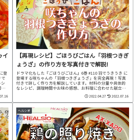
ゥイ
【再現レシピ】ごほうびごはん「羽根つきぎ
ょうざ」の作り方を写真付きで解説!
菜に登
ドラマ化もした『ごほうびごはん』6巻 #110 羽でうきうき に
きで
登場する咲ちゃんの「羽根つきぎょうざ」を完全再現！写真
レシ
付きで詳しく作り方を解説しています。材料の分量や具体的
紹介
なレシピ、調理時間やお味の感想、お料理に合わせた献立も
ご紹介中です。
07.16
2022.04.27
2022.07.16
ヘルシオ