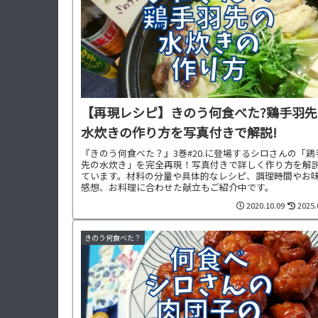
【再現レシピ】きのう何食べた?鶏手羽先
水炊きの作り方を写真付きで解説!
『きのう何食べた？』3巻#20.に登場するシロさんの「鶏
先の水炊き」を完全再現！写真付きで詳しく作り方を解
ています。材料の分量や具体的なレシピ、調理時間やお
感想、お料理に合わせた献立もご紹介中です。
2020.10.09
2025.
きのう何食べた？