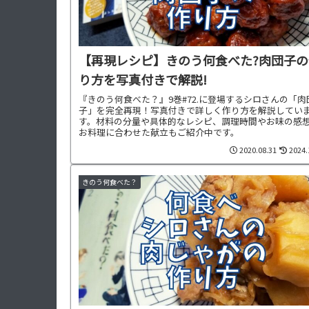
【再現レシピ】きのう何食べた?肉団子の
り方を写真付きで解説!
『きのう何食べた？』9巻#72.に登場するシロさんの「肉
子」を完全再現！写真付きで詳しく作り方を解説してい
す。材料の分量や具体的なレシピ、調理時間やお味の感
お料理に合わせた献立もご紹介中です。
2020.08.31
2024.
きのう何食べた？