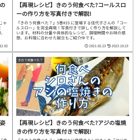
の
【再現レシピ】きのう何食べた?コールスロ
ーの作り方を写真付きで解説!
じゃ
『きのう何食べた？』5巻#33.に登場する佳代子さんの「コー
ま
ルスロー」を完全再現！写真付きで詳しく作り方を解説して
想、
います。材料の分量や具体的なレシピ、調理時間やお味の感
想、お料理に合わせた献立もご紹介中です。
12.02
2021.02.23
2023.10.23
きのう何食べた？
姿
【再現レシピ】きのう何食べた?アジの塩焼
きの作り方を写真付きで解説!