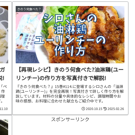
きのう何食べた？
ガ
【再現レシピ】きのう何食べた?油淋鶏(ユー
!
リンチー)の作り方を写真付きで解説!
の「ペ
『きのう何食べた？』15巻#114.に登場するシロさんの「油淋
く作
鶏(ユーリンチー)」を完全再現！写真付きで詳しく作り方を解
調理
説しています。材料の分量や具体的なレシピ、調理時間やお
す。
味の感想、お料理に合わせた献立もご紹介中です。
11.10
2020.10.15
2025.02.26
スポンサーリンク