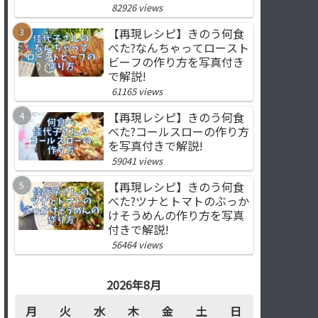
82926 views
【再現レシピ】きのう何食
べた?なんちゃってロースト
ビーフの作り方を写真付き
で解説!
61165 views
【再現レシピ】きのう何食
べた?コールスローの作り方
を写真付きで解説!
59041 views
【再現レシピ】きのう何食
べた?ツナとトマトのぶっか
けそうめんの作り方を写真
付きで解説!
56464 views
2026年8月
月
火
水
木
金
土
日