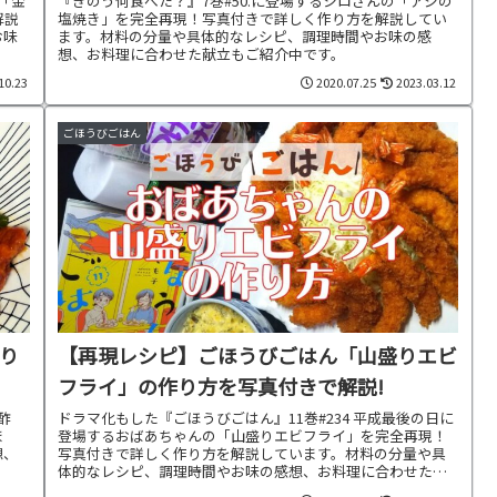
の「金
『きのう何食べた？』7巻#50.に登場するシロさんの「アジの
解説
塩焼き」を完全再現！写真付きで詳しく作り方を解説してい
お味
ます。材料の分量や具体的なレシピ、調理時間やお味の感
想、お料理に合わせた献立もご紹介中です。
10.23
2020.07.25
2023.03.12
ごほうびごはん
り
【再現レシピ】ごほうびごはん「山盛りエビ
フライ」の作り方を写真付きで解説!
酢
ドラマ化もした『ごほうびごはん』11巻#234 平成最後の日に
ま
登場するおばあちゃんの「山盛りエビフライ」を完全再現！
想、
写真付きで詳しく作り方を解説しています。材料の分量や具
体的なレシピ、調理時間やお味の感想、お料理に合わせた献
立もご紹介中です。