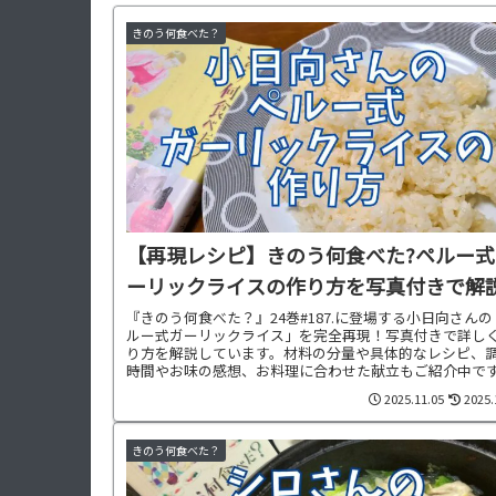
きのう何食べた？
【再現レシピ】きのう何食べた?ペルー式
ーリックライスの作り方を写真付きで解説
『きのう何食べた？』24巻#187.に登場する小日向さん
ルー式ガーリックライス」を完全再現！写真付きで詳し
り方を解説しています。材料の分量や具体的なレシピ、
時間やお味の感想、お料理に合わせた献立もご紹介中で
2025.11.05
2025.
きのう何食べた？