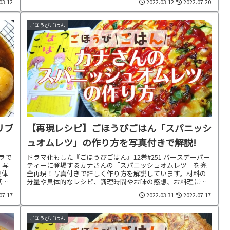
03.12
2022.03.12
2022.07.20
ごほうびごはん
リブ
【再現レシピ】ごほうびごはん「スパニッシ
ュオムレツ」の作り方を写真付きで解説!
ーラで
ドラマ化もした『ごほうびごはん』12巻#251 バースデーパー
！写
ティーに登場するカナさんの「スパニッシュオムレツ」を完
具体
全再現！写真付きで詳しく作り方を解説しています。材料の
献立
分量や具体的なレシピ、調理時間やお味の感想、お料理に合
わせた献立もご紹介中です。
07.17
2022.03.31
2022.07.17
ごほうびごはん