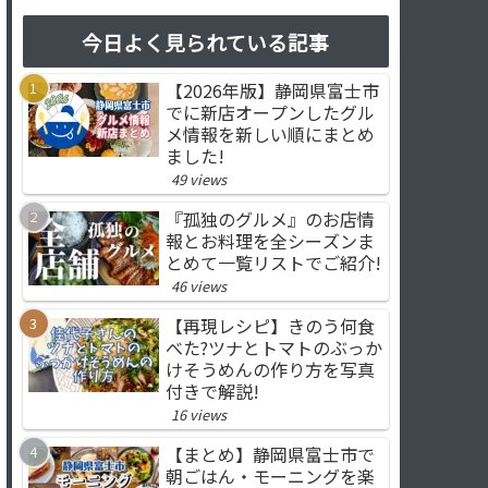
今日よく見られている記事
【2026年版】静岡県富士市
でに新店オープンしたグル
メ情報を新しい順にまとめ
ました!
49 views
『孤独のグルメ』のお店情
報とお料理を全シーズンま
とめて一覧リストでご紹介!
46 views
【再現レシピ】きのう何食
べた?ツナとトマトのぶっか
けそうめんの作り方を写真
付きで解説!
16 views
【まとめ】静岡県富士市で
朝ごはん・モーニングを楽