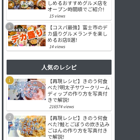
しめるおすすめグルメ店を
オープン時間順でご紹介!
15 views
【コスパ最強】富士市のデ
カ盛りグルメランチを楽し
めるお店8選!
14 views
人気のレシピ
【再現レシピ】きのう何食
べた?明太子サワークリーム
ディップの作り方を写真付
きで解説!
216574 views
【再現レシピ】きのう何食
べた?鮭とごぼうの炊き込み
ごはんの作り方を写真付き
で解説!