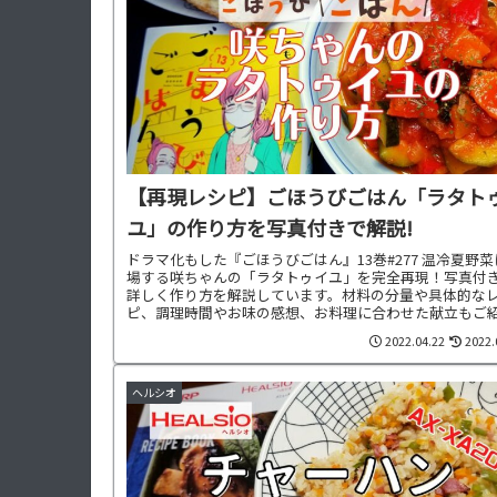
【再現レシピ】ごほうびごはん「ラタト
ユ」の作り方を写真付きで解説!
ドラマ化もした『ごほうびごはん』13巻#277 温冷夏野
場する咲ちゃんの「ラタトゥイユ」を完全再現！写真付
詳しく作り方を解説しています。材料の分量や具体的な
ピ、調理時間やお味の感想、お料理に合わせた献立もご
中です。
2022.04.22
2022.
ヘルシオ