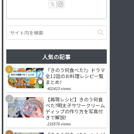
人気の記事
『きのう何食べた?』ドラマ
全12話のお料理レシピ一覧
まとめ!
402423 views
【再現レシピ】きのう何食
べた?明太子サワークリーム
ディップの作り方を写真付
きで解説!
216576 views