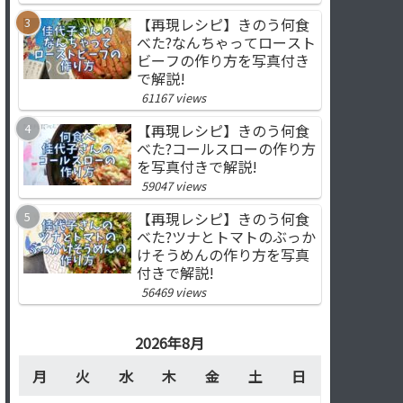
【再現レシピ】きのう何食
べた?なんちゃってロースト
ビーフの作り方を写真付き
で解説!
61167 views
【再現レシピ】きのう何食
べた?コールスローの作り方
を写真付きで解説!
59047 views
【再現レシピ】きのう何食
べた?ツナとトマトのぶっか
けそうめんの作り方を写真
付きで解説!
56469 views
2026年8月
月
火
水
木
金
土
日