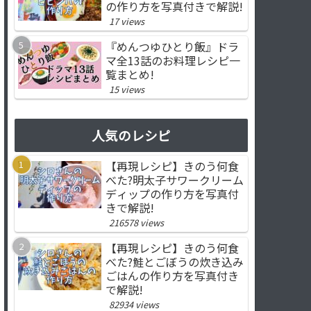
の作り方を写真付きで解説!
17 views
『めんつゆひとり飯』ドラ
マ全13話のお料理レシピ一
覧まとめ!
15 views
人気のレシピ
【再現レシピ】きのう何食
べた?明太子サワークリーム
ディップの作り方を写真付
きで解説!
216578 views
【再現レシピ】きのう何食
べた?鮭とごぼうの炊き込み
ごはんの作り方を写真付き
で解説!
82934 views