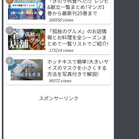
『きのう何食べた?』レシピ
&献立一覧まとめ!マンガ1
巻から最新刊25巻まで
200550 views
『孤独のグルメ』のお店情
報とお料理を全シーズンま
とめて一覧リストでご紹介!
173214 views
ホッチキスで簡単!大きいサ
イズのマスクを小さくする
方法を写真付きで解説!
99372 views
スポンサーリンク