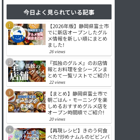
今日よく見られている記事
【2026年版】静岡県富士市
でに新店オープンしたグル
メ情報を新しい順にまとめ
ました!
26 views
『孤独のグルメ』のお店情
報とお料理を全シーズンま
とめて一覧リストでご紹介!
22 views
【まとめ】静岡県富士市で
朝ごはん・モーニングを楽
しめるおすすめグルメ店を
オープン時間順でご紹介!
20 views
【再現レシピ】きのう何食
べた?炒めナムルのビビンバ