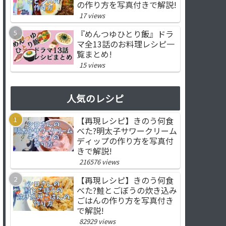
の作り方を写真付きで解説!
17 views
『めんつゆひとり飯』ドラ
マ全13話のお料理レシピ一
覧まとめ!
15 views
人気のレシピ
【再現レシピ】きのう何食
べた?明太子サワークリーム
ディップの作り方を写真付
きで解説!
216576 views
【再現レシピ】きのう何食
べた?鮭とごぼうの炊き込み
ごはんの作り方を写真付き
で解説!
82929 views