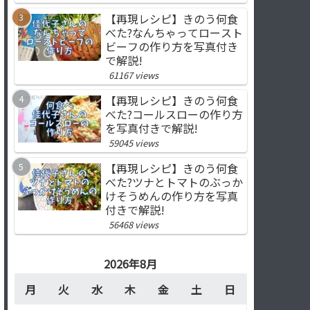
【再現レシピ】きのう何食
べた?なんちゃってロースト
ビーフの作り方を写真付き
で解説!
61167 views
【再現レシピ】きのう何食
べた?コールスローの作り方
を写真付きで解説!
59045 views
【再現レシピ】きのう何食
べた?ツナとトマトのぶっか
けそうめんの作り方を写真
付きで解説!
56468 views
2026年8月
月
火
水
木
金
土
日