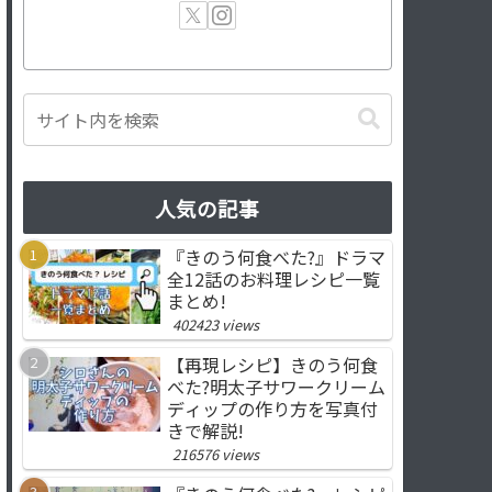
人気の記事
『きのう何食べた?』ドラマ
全12話のお料理レシピ一覧
まとめ!
402423 views
【再現レシピ】きのう何食
べた?明太子サワークリーム
ディップの作り方を写真付
きで解説!
216576 views