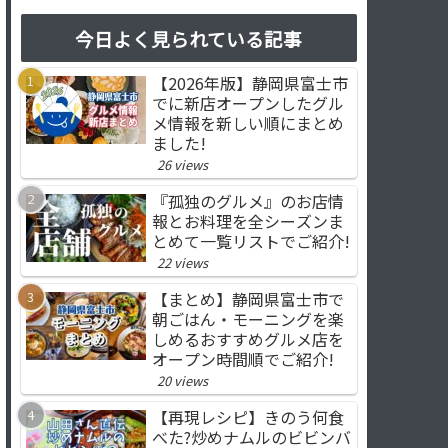
今日よく見られている記事
【2026年版】静岡県富士市
でに新店オープンしたグル
メ情報を新しい順にまとめ
ました!
26 views
『孤独のグルメ』のお店情
報とお料理を全シーズンま
とめて一覧リストでご紹介!
22 views
【まとめ】静岡県富士市で
朝ごはん・モーニングを楽
しめるおすすめグルメ店を
オープン時間順でご紹介!
20 views
【再現レシピ】きのう何食
べた?炒めナムルのビビンバ