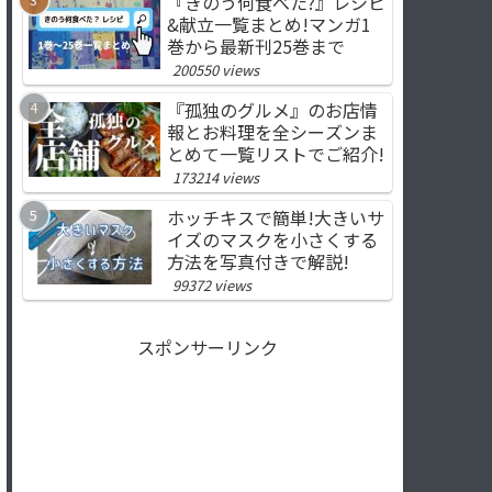
『きのう何食べた?』レシピ
&献立一覧まとめ!マンガ1
巻から最新刊25巻まで
200550 views
『孤独のグルメ』のお店情
報とお料理を全シーズンま
とめて一覧リストでご紹介!
173214 views
ホッチキスで簡単!大きいサ
イズのマスクを小さくする
方法を写真付きで解説!
99372 views
スポンサーリンク