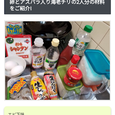
卵とアスパラ入り海老チリの2人分の材料
をご紹介!
エビ下味