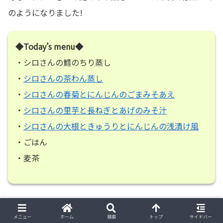
のようになりました!
◆Today’s menu◆
・シロさんの鱈のちり蒸し
・
シロさんの茶わん蒸し
・
シロさんの春菊とにんじんのごまみそあえ
・
シロさんの里芋と長ねぎとあげのみそ汁
・
シロさんの大根ときゅうりとにんじんの浅漬け風
・ごはん
・麦茶
スポンサーリンク
メニュー
ホーム
検索
トップ
サイドバー