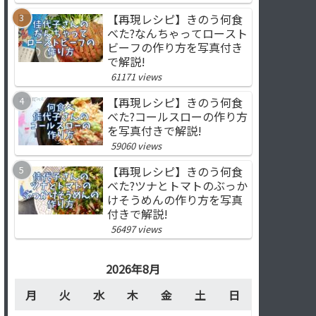
【再現レシピ】きのう何食
べた?なんちゃってロースト
ビーフの作り方を写真付き
で解説!
61171 views
【再現レシピ】きのう何食
べた?コールスローの作り方
を写真付きで解説!
59060 views
【再現レシピ】きのう何食
べた?ツナとトマトのぶっか
けそうめんの作り方を写真
付きで解説!
56497 views
2026年8月
月
火
水
木
金
土
日