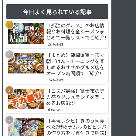
今日よく見られている記事
『孤独のグルメ』のお店情
報とお料理を全シーズンま
とめて一覧リストでご紹介!
16 views
【まとめ】静岡県富士市で
朝ごはん・モーニングを楽
しめるおすすめグルメ店を
オープン時間順でご紹介!
14 views
【コスパ最強】富士市のデ
カ盛りグルメランチを楽し
めるお店8選!
6 views
【再現レシピ】きのう何食
べた?炒めナムルのビビンバ
の作り方を写真付きで解説!