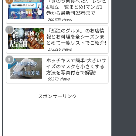
『きのう何食べた?』レシピ
&献立一覧まとめ!マンガ1
巻から最新刊25巻まで
200705 views
『孤独のグルメ』のお店情
報とお料理を全シーズンま
とめて一覧リストでご紹介!
173316 views
ホッチキスで簡単!大きいサ
イズのマスクを小さくする
方法を写真付きで解説!
99373 views
スポンサーリンク