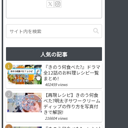
人気の記事
『きのう何食べた?』ドラマ
全12話のお料理レシピ一覧
まとめ!
402459 views
【再現レシピ】きのう何食
べた?明太子サワークリーム
ディップの作り方を写真付
きで解説!
216604 views