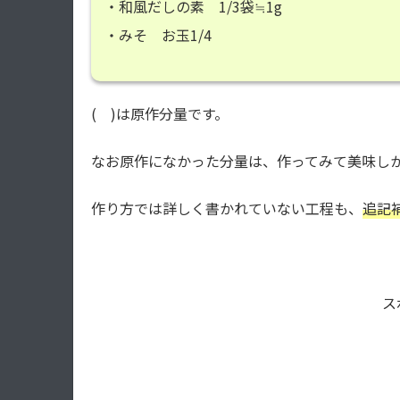
・和風だしの素 1/3袋≒1g
・みそ お玉1/4
( )は原作分量です。
なお原作になかった分量は、作ってみて美味し
作り方では詳しく書かれていない工程も、
追記
ス