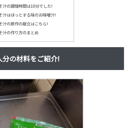
そ汁の調理時間は10分でした!
そ汁はほっとする味のお味噌汁!
そ汁の原作の献立はこちら!
そ汁の作り方のまとめ
人分の材料をご紹介!