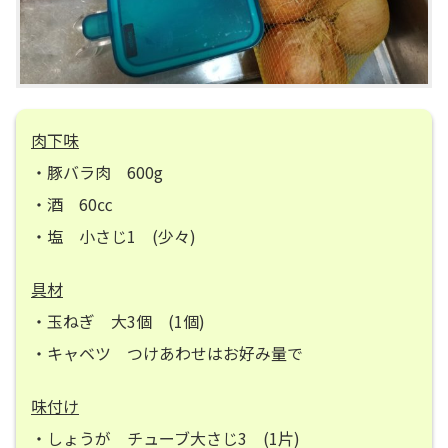
肉下味
・豚バラ肉 600g
・酒 60㏄
・塩 小さじ1 (少々)
具材
・玉ねぎ 大3個 (1個)
・キャベツ つけあわせはお好み量で
味付け
・しょうが チューブ大さじ3 (1片)