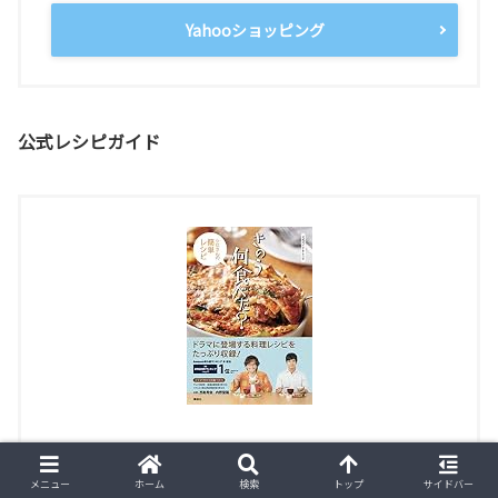
Yahooショッピング
公式レシピガイド
公式ガイド&レシピ きのう何食べた? ~シロさ
メニュー
ホーム
検索
トップ
サイドバー
んの簡単レシピ~