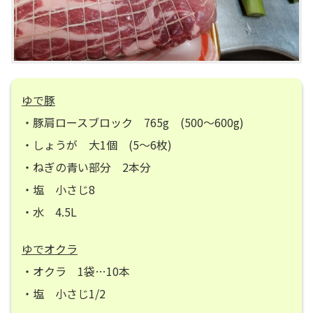
ゆで豚
・豚肩ロースブロック 765g (500～600g)
・しょうが 大1個 (5～6枚)
・ねぎの青い部分 2本分
・塩 小さじ8
・水 4.5L
ゆでオクラ
・オクラ 1袋…10本
・塩 小さじ1/2