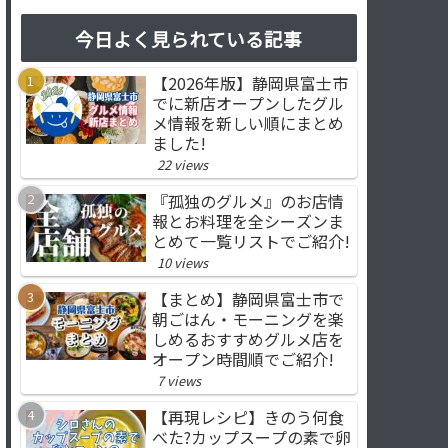
今日よく見られている記事
【2026年版】静岡県富士市
でに新店オープンしたグル
メ情報を新しい順にまとめ
ました!
22 views
『孤独のグルメ』のお店情
報とお料理を全シーズンま
とめて一覧リストでご紹介!
10 views
【まとめ】静岡県富士市で
朝ごはん・モーニングを楽
しめるおすすめグルメ店を
オープン時間順でご紹介!
7 views
【再現レシピ】きのう何食
べた?カップスープの素で卵