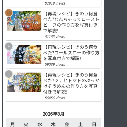
82919 views
【再現レシピ】きのう何食
べた?なんちゃってロースト
ビーフの作り方を写真付き
で解説!
61163 views
【再現レシピ】きのう何食
べた?コールスローの作り方
を写真付きで解説!
59039 views
【再現レシピ】きのう何食
べた?ツナとトマトのぶっか
けそうめんの作り方を写真
付きで解説!
56456 views
2026年8月
月
火
水
木
金
土
日