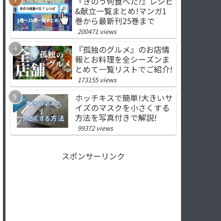
『きのう何食べた?』レシピ
&献立一覧まとめ!マンガ1
巻から最新刊25巻まで
200471 views
『孤独のグルメ』のお店情
報とお料理を全シーズンま
とめて一覧リストでご紹介!
173155 views
ホッチキスで簡単!大きいサ
イズのマスクを小さくする
方法を写真付きで解説!
99372 views
スポンサーリンク