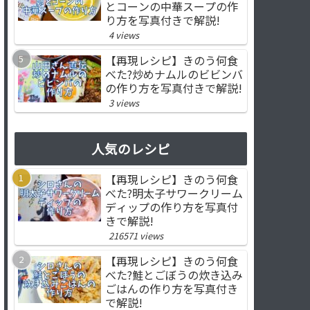
とコーンの中華スープの作
り方を写真付きで解説!
4 views
【再現レシピ】きのう何食
べた?炒めナムルのビビンバ
の作り方を写真付きで解説!
3 views
人気のレシピ
【再現レシピ】きのう何食
べた?明太子サワークリーム
ディップの作り方を写真付
きで解説!
216571 views
【再現レシピ】きのう何食
べた?鮭とごぼうの炊き込み
ごはんの作り方を写真付き
で解説!