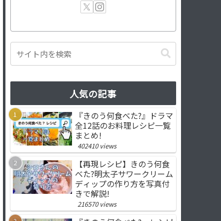
人気の記事
『きのう何食べた?』ドラマ
全12話のお料理レシピ一覧
まとめ!
402410 views
【再現レシピ】きのう何食
べた?明太子サワークリーム
ディップの作り方を写真付
きで解説!
216570 views