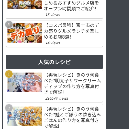
しめるおすすめグルメ店を
オープン時間順でご紹介!
15 views
【コスパ最強】富士市のデ
カ盛りグルメランチを楽し
めるお店8選!
14 views
人気のレシピ
【再現レシピ】きのう何食
べた?明太子サワークリーム
ディップの作り方を写真付
きで解説!
216574 views
【再現レシピ】きのう何食
べた?鮭とごぼうの炊き込み
ごはんの作り方を写真付き
で解説!