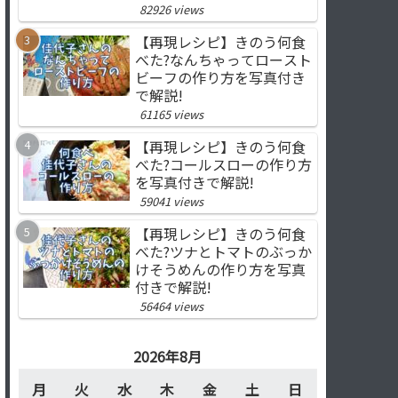
82926 views
【再現レシピ】きのう何食
べた?なんちゃってロースト
ビーフの作り方を写真付き
で解説!
61165 views
【再現レシピ】きのう何食
べた?コールスローの作り方
を写真付きで解説!
59041 views
【再現レシピ】きのう何食
べた?ツナとトマトのぶっか
けそうめんの作り方を写真
付きで解説!
56464 views
2026年8月
月
火
水
木
金
土
日