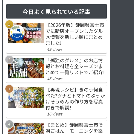
今日よく見られている記事
【2026年版】静岡県富士市
でに新店オープンしたグル
メ情報を新しい順にまとめ
ました!
49 views
『孤独のグルメ』のお店情
報とお料理を全シーズンま
とめて一覧リストでご紹介!
46 views
【再現レシピ】きのう何食
べた?ツナとトマトのぶっか
けそうめんの作り方を写真
付きで解説!
16 views
【まとめ】静岡県富士市で
朝ごはん・モーニングを楽