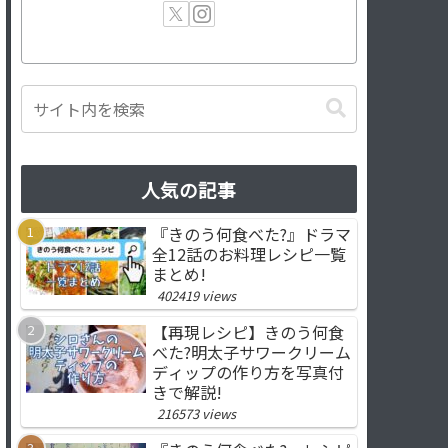
人気の記事
『きのう何食べた?』ドラマ
全12話のお料理レシピ一覧
まとめ!
402419 views
【再現レシピ】きのう何食
べた?明太子サワークリーム
ディップの作り方を写真付
きで解説!
216573 views