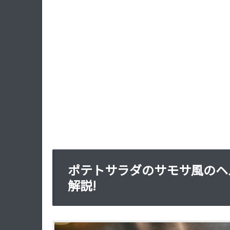
ポテトサラダのサモサ風のヘ
解説!