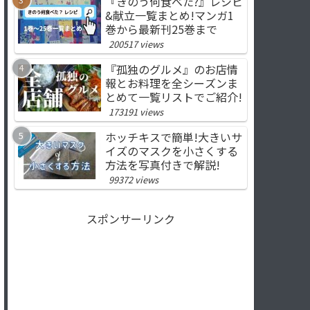
『きのう何食べた?』レシピ
&献立一覧まとめ!マンガ1
巻から最新刊25巻まで
200517 views
『孤独のグルメ』のお店情
報とお料理を全シーズンま
とめて一覧リストでご紹介!
173191 views
ホッチキスで簡単!大きいサ
イズのマスクを小さくする
方法を写真付きで解説!
99372 views
スポンサーリンク