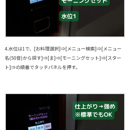
4.水位は1で、[お料理選択]⇒[メニュー検索]⇒[メニュー
名(50音)から探す]⇒[ま]⇒[モーニングセット]⇒[スター
ト]⇒の順番でタッチパネルを押す。