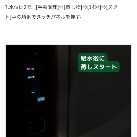
7.水位は2で、[手動調理]⇒[蒸し物]⇒[14分]⇒[スター
ト]⇒の順番でタッチパネルを押す。