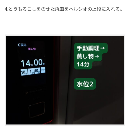
4.とうもろこしをのせた角皿をヘルシオの上段に入れる。