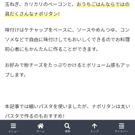
玉ねぎ、カリカリのベーコンと、
おうちごはんならではの
具だくさんなナポリタン!
味付けはケチャップをベースに、ソースやめんつゆ、コン
ソメなどで自由に味付けしてもおいしくできるのでお料理
初心者にもかんたんに作ることができます。
お好みで粉チーズをたっぷりかけるとボリューム感もアッ
プします。
本記事では細いパスタを使いましたが、ナポリタンは太い
パスタで作るのもおすすめ!
お店で食べるナポリタンはあえて茹でたてではなく少し伸
メニュー
ホーム
検索
トップ
サイドバー