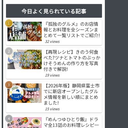
今日よく見られている記事
『孤独のグルメ』のお店情
報とお料理を全シーズンま
とめて一覧リストでご紹介!
32 views
【再現レシピ】きのう何食
べた?ツナとトマトのぶっか
けそうめんの作り方を写真
付きで解説!
19 views
【2026年版】静岡県富士市
でに新店オープンしたグル
メ情報を新しい順にまとめ
ました!
15 views
『めんつゆひとり飯』ドラ
マ全13話のお料理レシピ一