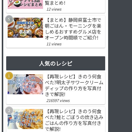
覧まとめ!
12 views
【まとめ】静岡県富士市で
朝ごはん・モーニングを楽
しめるおすすめグルメ店を
オープン時間順でご紹介!
11 views
人気のレシピ
【再現レシピ】きのう何食
べた?明太子サワークリーム
ディップの作り方を写真付
きで解説!
216597 views
【再現レシピ】きのう何食
べた?鮭とごぼうの炊き込み
ごはんの作り方を写真付き
で解説!