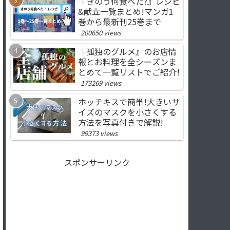
『きのう何食べた?』レシピ
&献立一覧まとめ!マンガ1
巻から最新刊25巻まで
200650 views
『孤独のグルメ』のお店情
報とお料理を全シーズンま
とめて一覧リストでご紹介!
173269 views
ホッチキスで簡単!大きいサ
イズのマスクを小さくする
方法を写真付きで解説!
99373 views
スポンサーリンク