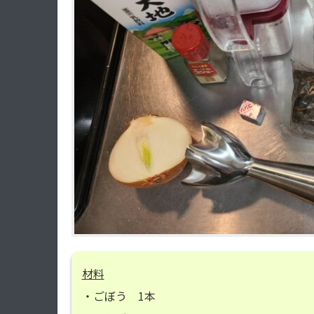
材料
・ごぼう 1本