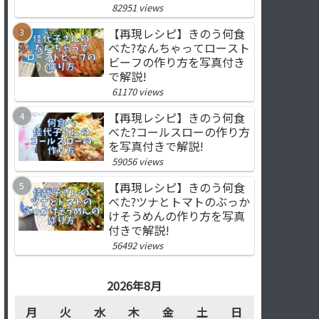
82951 views
【再現レシピ】きのう何食
べた?なんちゃってロースト
ビーフの作り方を写真付き
で解説!
61170 views
【再現レシピ】きのう何食
べた?コールスローの作り方
を写真付きで解説!
59056 views
【再現レシピ】きのう何食
べた?ツナとトマトのぶっか
けそうめんの作り方を写真
付きで解説!
56492 views
2026年8月
月
火
水
木
金
土
日