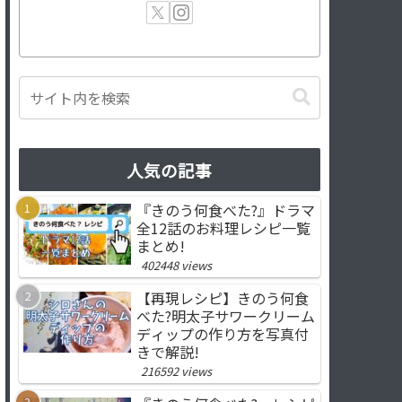
人気の記事
『きのう何食べた?』ドラマ
全12話のお料理レシピ一覧
まとめ!
402448 views
【再現レシピ】きのう何食
べた?明太子サワークリーム
ディップの作り方を写真付
きで解説!
216592 views