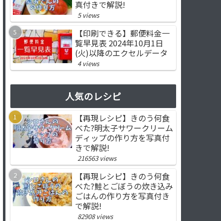
真付きで解説!
5 views
【印刷できる】郵便料金一
覧早見表 2024年10月1日
(火)以降のエクセルデータ
4 views
人気のレシピ
【再現レシピ】きのう何食
べた?明太子サワークリーム
ディップの作り方を写真付
きで解説!
216563 views
【再現レシピ】きのう何食
べた?鮭とごぼうの炊き込み
ごはんの作り方を写真付き
で解説!
82908 views