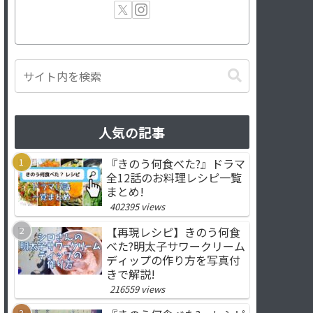
人気の記事
『きのう何食べた?』ドラマ
全12話のお料理レシピ一覧
まとめ!
402395 views
【再現レシピ】きのう何食
べた?明太子サワークリーム
ディップの作り方を写真付
きで解説!
216559 views