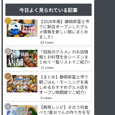
今日よく見られている記事
【2026年版】静岡県富士市
でに新店オープンしたグル
メ情報を新しい順にまとめ
ました!
63 views
『孤独のグルメ』のお店情
報とお料理を全シーズンま
とめて一覧リストでご紹介!
11 views
【まとめ】静岡県富士市で
朝ごはん・モーニングを楽
しめるおすすめグルメ店を
オープン時間順でご紹介!
8 views
【再現レシピ】きのう何食
べた?夏おでんの作り方を写