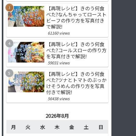
【再現レシピ】きのう何食
べた?なんちゃってロースト
ビーフの作り方を写真付き
で解説!
61160 views
【再現レシピ】きのう何食
べた?コールスローの作り方
を写真付きで解説!
59031 views
【再現レシピ】きのう何食
べた?ツナとトマトのぶっか
けそうめんの作り方を写真
付きで解説!
56438 views
2026年8月
月
火
水
木
金
土
日