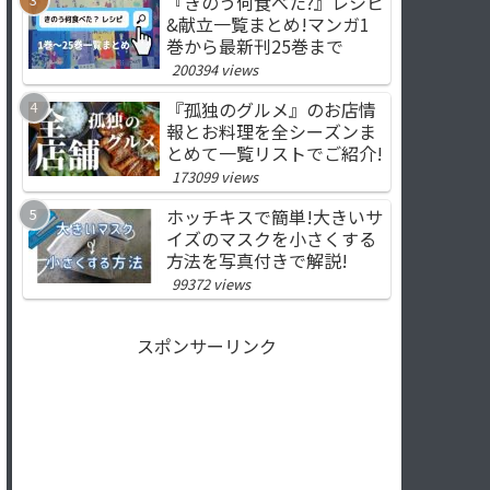
『きのう何食べた?』レシピ
&献立一覧まとめ!マンガ1
巻から最新刊25巻まで
200394 views
『孤独のグルメ』のお店情
報とお料理を全シーズンま
とめて一覧リストでご紹介!
173099 views
ホッチキスで簡単!大きいサ
イズのマスクを小さくする
方法を写真付きで解説!
99372 views
スポンサーリンク