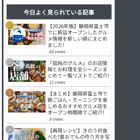
今日よく見られている記事
【2026年版】静岡県富士市
でに新店オープンしたグル
メ情報を新しい順にまとめ
ました!
63 views
『孤独のグルメ』のお店情
報とお料理を全シーズンま
とめて一覧リストでご紹介!
11 views
【まとめ】静岡県富士市で
朝ごはん・モーニングを楽
しめるおすすめグルメ店を
オープン時間順でご紹介!
8 views
【再現レシピ】きのう何食
べた?夏おでんの作り方を写