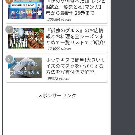
『きのう何食べた?』レシピ
&献立一覧まとめ!マンガ1
巻から最新刊25巻まで
200394 views
『孤独のグルメ』のお店情
報とお料理を全シーズンま
とめて一覧リストでご紹介!
173099 views
ホッチキスで簡単!大きいサ
イズのマスクを小さくする
方法を写真付きで解説!
99372 views
スポンサーリンク