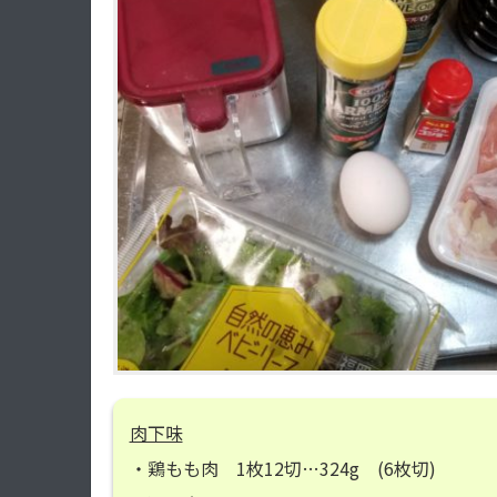
肉下味
・鶏もも肉 1枚12切…324g (6枚切)