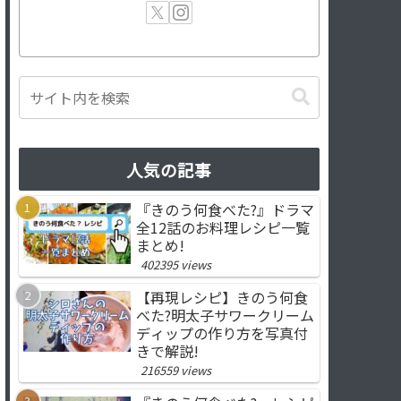
人気の記事
『きのう何食べた?』ドラマ
全12話のお料理レシピ一覧
まとめ!
402395 views
【再現レシピ】きのう何食
べた?明太子サワークリーム
ディップの作り方を写真付
きで解説!
216559 views