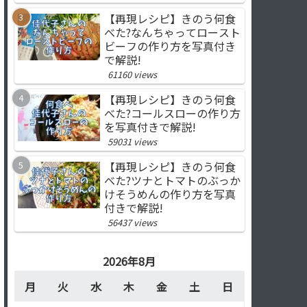
【再現レシピ】きのう何食
べた?なんちゃってロースト
ビーフの作り方を写真付き
で解説!
61160 views
【再現レシピ】きのう何食
べた?コールスローの作り方
を写真付きで解説!
59031 views
【再現レシピ】きのう何食
べた?ツナとトマトのぶっか
けそうめんの作り方を写真
付きで解説!
56437 views
2026年8月
月
火
水
木
金
土
日