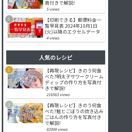
真付きで解説!
5 views
【印刷できる】郵便料金一
覧早見表 2024年10月1日
(火)以降のエクセルデータ
4 views
人気のレシピ
【再現レシピ】きのう何食
べた?明太子サワークリーム
ディップの作り方を写真付
きで解説!
216563 views
【再現レシピ】きのう何食
べた?鮭とごぼうの炊き込み
ごはんの作り方を写真付き
で解説!
82908 views