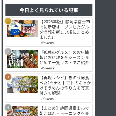
今日よく見られている記事
【2026年版】静岡県富士市
でに新店オープンしたグル
メ情報を新しい順にまとめ
ました!
49 views
『孤独のグルメ』のお店情
報とお料理を全シーズンま
とめて一覧リストでご紹介!
46 views
【再現レシピ】きのう何食
べた?ツナとトマトのぶっか
けそうめんの作り方を写真
付きで解説!
16 views
【まとめ】静岡県富士市で
朝ごはん・モーニングを楽