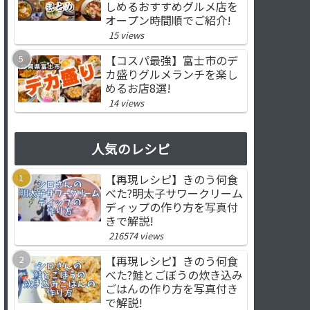
しめるおすすめグルメ店を
オープン時間順でご紹介!
15 views
【コスパ最強】富士市のデ
カ盛りグルメランチを楽し
めるお店8選!
14 views
人気のレシピ
【再現レシピ】きのう何食
べた?明太子サワークリーム
ディップの作り方を写真付
きで解説!
216574 views
【再現レシピ】きのう何食
べた?鮭とごぼうの炊き込み
ごはんの作り方を写真付き
で解説!