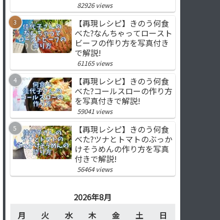
82926 views
【再現レシピ】きのう何食
べた?なんちゃってロースト
ビーフの作り方を写真付き
で解説!
61165 views
【再現レシピ】きのう何食
べた?コールスローの作り方
を写真付きで解説!
59041 views
【再現レシピ】きのう何食
べた?ツナとトマトのぶっか
けそうめんの作り方を写真
付きで解説!
56464 views
2026年8月
月
火
水
木
金
土
日