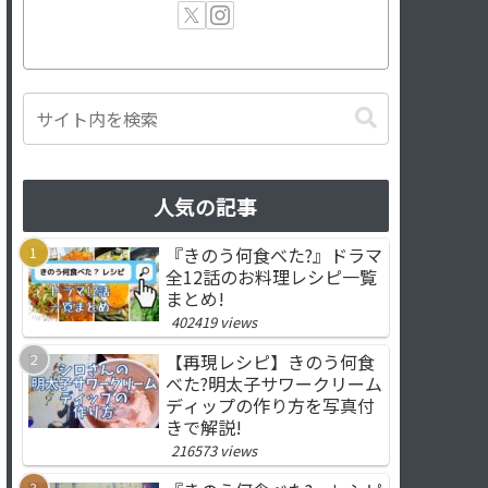
人気の記事
『きのう何食べた?』ドラマ
全12話のお料理レシピ一覧
まとめ!
402419 views
【再現レシピ】きのう何食
べた?明太子サワークリーム
ディップの作り方を写真付
きで解説!
216573 views