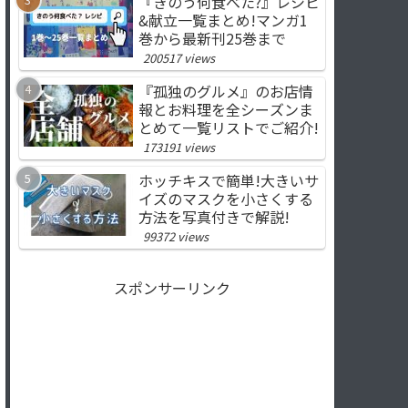
『きのう何食べた?』レシピ
&献立一覧まとめ!マンガ1
巻から最新刊25巻まで
200517 views
『孤独のグルメ』のお店情
報とお料理を全シーズンま
とめて一覧リストでご紹介!
173191 views
ホッチキスで簡単!大きいサ
イズのマスクを小さくする
方法を写真付きで解説!
99372 views
スポンサーリンク