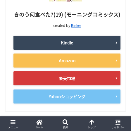
きのう何食べた?(19) (モーニングコミックス)
created by
Rinker
Kindle
Amazon
楽天市場
Yahooショッピング
当レシピ登場巻
メニュー
ホーム
検索
トップ
サイドバー