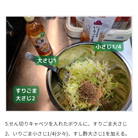
5.せん切りキャベツを入れたボウルに、すりごま大さじ
2、いりごま小さじ1/4(少々)、すし酢大さじ1を加える。