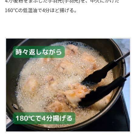
4.小麦粉をまぶした手羽元(手羽先)を、中火にかけた
160℃の低温油で4分ほど揚げる。