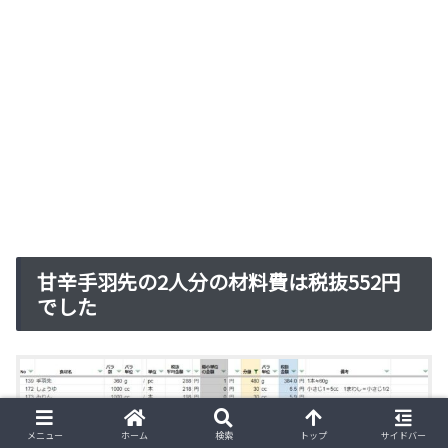
甘辛手羽先の2人分の材料費は税抜552円
でした
メニュー
ホーム
検索
トップ
サイドバー