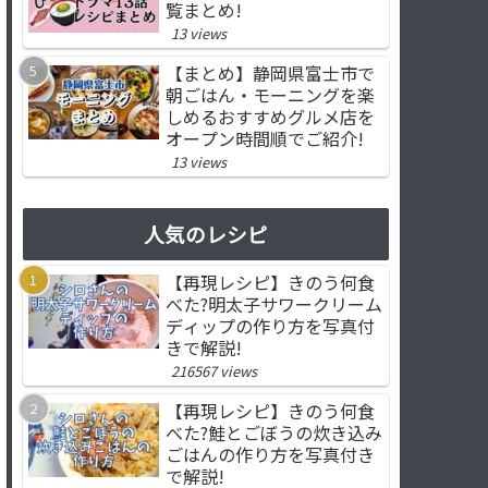
覧まとめ!
13 views
【まとめ】静岡県富士市で
朝ごはん・モーニングを楽
しめるおすすめグルメ店を
オープン時間順でご紹介!
13 views
人気のレシピ
【再現レシピ】きのう何食
べた?明太子サワークリーム
ディップの作り方を写真付
きで解説!
216567 views
【再現レシピ】きのう何食
べた?鮭とごぼうの炊き込み
ごはんの作り方を写真付き
で解説!