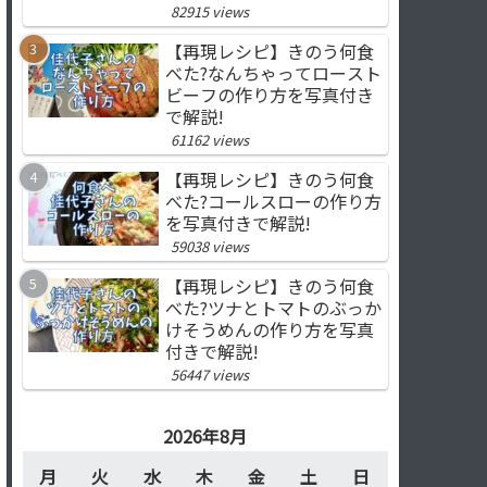
82915 views
【再現レシピ】きのう何食
べた?なんちゃってロースト
ビーフの作り方を写真付き
で解説!
61162 views
【再現レシピ】きのう何食
べた?コールスローの作り方
を写真付きで解説!
59038 views
【再現レシピ】きのう何食
べた?ツナとトマトのぶっか
けそうめんの作り方を写真
付きで解説!
56447 views
2026年8月
月
火
水
木
金
土
日