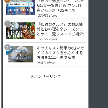
『きのう何食べた?』レシピ
&献立一覧まとめ!マンガ1
巻から最新刊25巻まで
200436 views
『孤独のグルメ』のお店情
報とお料理を全シーズンま
とめて一覧リストでご紹介!
173142 views
ホッチキスで簡単!大きいサ
イズのマスクを小さくする
方法を写真付きで解説!
99372 views
スポンサーリンク