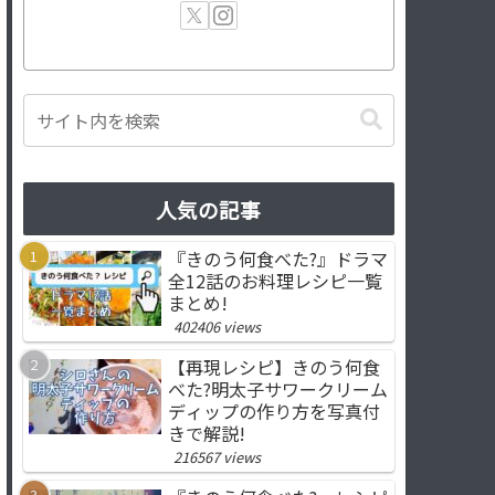
人気の記事
『きのう何食べた?』ドラマ
全12話のお料理レシピ一覧
まとめ!
402406 views
【再現レシピ】きのう何食
べた?明太子サワークリーム
ディップの作り方を写真付
きで解説!
216567 views