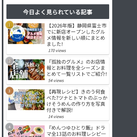
今日よく見られている記事
【2026年版】静岡県富士市
でに新店オープンしたグル
メ情報を新しい順にまとめ
ました!
170 views
『孤独のグルメ』のお店情
報とお料理を全シーズンま
とめて一覧リストでご紹介!
54 views
【再現レシピ】きのう何食
べた?ツナとトマトのぶっか
けそうめんの作り方を写真
付きで解説!
14 views
『めんつゆひとり飯』ドラ
マ全13話のお料理レシピ一