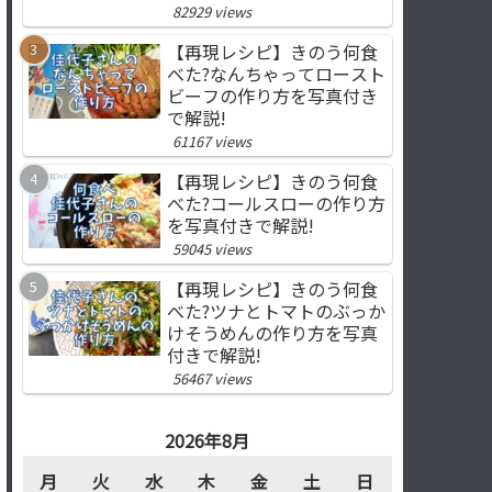
82929 views
【再現レシピ】きのう何食
べた?なんちゃってロースト
ビーフの作り方を写真付き
で解説!
61167 views
【再現レシピ】きのう何食
べた?コールスローの作り方
を写真付きで解説!
59045 views
【再現レシピ】きのう何食
べた?ツナとトマトのぶっか
けそうめんの作り方を写真
付きで解説!
56467 views
2026年8月
月
火
水
木
金
土
日