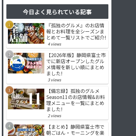
今日よく見られている記事
『孤独のグルメ』のお店情
報とお料理を全シーズンま
とめて一覧リストでご紹介!
4 views
【2026年版】静岡県富士市
でに新店オープンしたグル
メ情報を新しい順にまとめ
ました!
3 views
【備忘録】孤独のグルメ
Season11のお店情報&お料
理メニューを一覧にまとめ
ました!
2 views
【まとめ】静岡県富士市で
朝ごはん・モーニングを楽