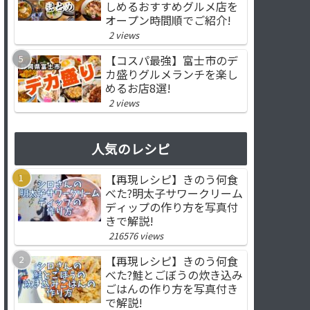
しめるおすすめグルメ店を
オープン時間順でご紹介!
2 views
【コスパ最強】富士市のデ
カ盛りグルメランチを楽し
めるお店8選!
2 views
人気のレシピ
【再現レシピ】きのう何食
べた?明太子サワークリーム
ディップの作り方を写真付
きで解説!
216576 views
【再現レシピ】きのう何食
べた?鮭とごぼうの炊き込み
ごはんの作り方を写真付き
で解説!