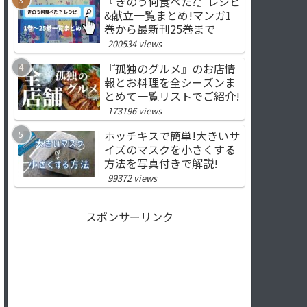
『きのう何食べた?』レシピ
&献立一覧まとめ!マンガ1
巻から最新刊25巻まで
200534 views
『孤独のグルメ』のお店情
報とお料理を全シーズンま
とめて一覧リストでご紹介!
173196 views
ホッチキスで簡単!大きいサ
イズのマスクを小さくする
方法を写真付きで解説!
99372 views
スポンサーリンク