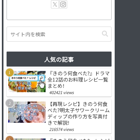
人気の記事
『きのう何食べた?』ドラマ
全12話のお料理レシピ一覧
まとめ!
402421 views
【再現レシピ】きのう何食
べた?明太子サワークリーム
ディップの作り方を写真付
きで解説!
216574 views