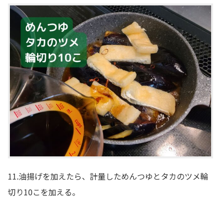
11.油揚げを加えたら、計量しためんつゆとタカのツメ輪
切り10こを加える。