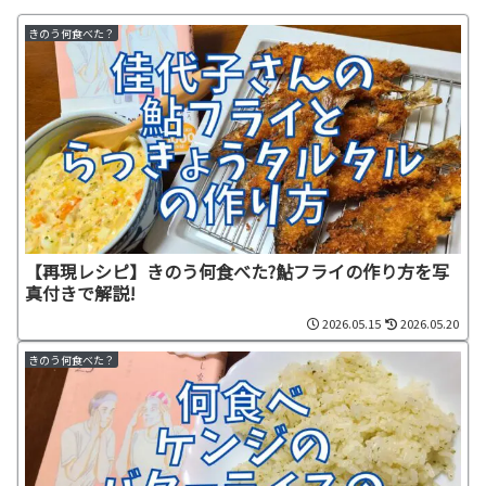
きのう何食べた？
【再現レシピ】きのう何食べた?鮎フライの作り方を写
真付きで解説!
2026.05.15
2026.05.20
きのう何食べた？