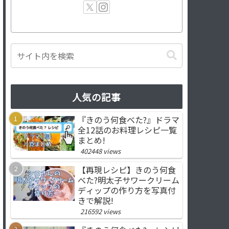
人気の記事
『きのう何食べた?』ドラマ
全12話のお料理レシピ一覧
まとめ!
402448 views
【再現レシピ】きのう何食
べた?明太子サワークリーム
ディップの作り方を写真付
きで解説!
216592 views