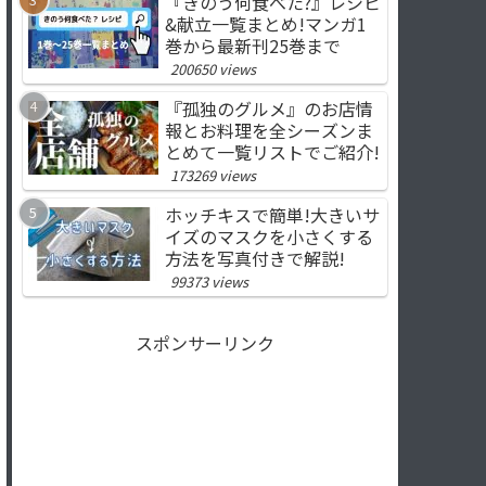
『きのう何食べた?』レシピ
&献立一覧まとめ!マンガ1
巻から最新刊25巻まで
200650 views
『孤独のグルメ』のお店情
報とお料理を全シーズンま
とめて一覧リストでご紹介!
173269 views
ホッチキスで簡単!大きいサ
イズのマスクを小さくする
方法を写真付きで解説!
99373 views
スポンサーリンク