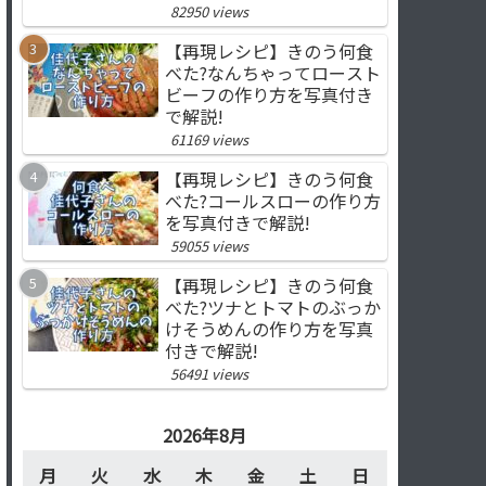
82950 views
【再現レシピ】きのう何食
べた?なんちゃってロースト
ビーフの作り方を写真付き
で解説!
61169 views
【再現レシピ】きのう何食
べた?コールスローの作り方
を写真付きで解説!
59055 views
【再現レシピ】きのう何食
べた?ツナとトマトのぶっか
けそうめんの作り方を写真
付きで解説!
56491 views
2026年8月
月
火
水
木
金
土
日