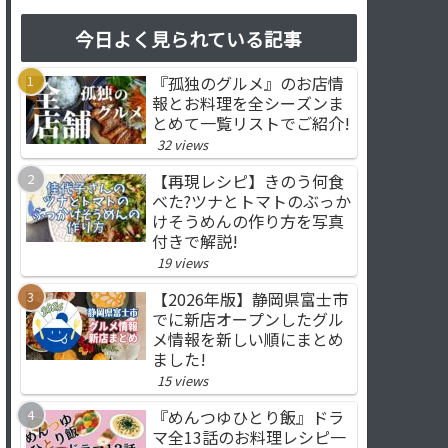
今日よく見られている記事
『孤独のグルメ』のお店情
報とお料理を全シーズンま
とめて一覧リストでご紹介!
32 views
【再現レシピ】きのう何食
べた?ツナとトマトのぶっか
けそうめんの作り方を写真
付きで解説!
19 views
【2026年版】静岡県富士市
でに新店オープンしたグル
メ情報を新しい順にまとめ
ました!
15 views
『めんつゆひとり飯』ドラ
マ全13話のお料理レシピ一