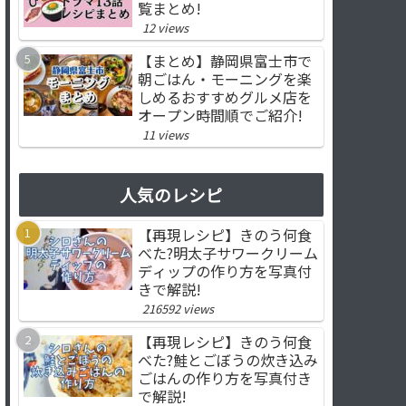
覧まとめ!
12 views
【まとめ】静岡県富士市で
朝ごはん・モーニングを楽
しめるおすすめグルメ店を
オープン時間順でご紹介!
11 views
人気のレシピ
【再現レシピ】きのう何食
べた?明太子サワークリーム
ディップの作り方を写真付
きで解説!
216592 views
【再現レシピ】きのう何食
べた?鮭とごぼうの炊き込み
ごはんの作り方を写真付き
で解説!