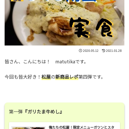
2020.05.12
2021.01.28
皆さん、こんにちは！ matutikaです。
今回も皆大好き！
松屋
の
新商品レポ
第四弾です。
第一弾
『ガリたま牛めし』
俺たちの松屋！限定メニューガツンとスタ