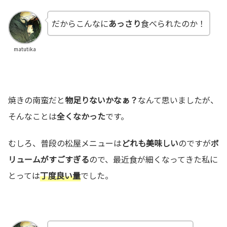
だからこんなに
あっさり
食べられたのか！
matutika
焼きの南蛮だと
物足りないかなぁ？
なんて思いましたが、
そんなことは
全くなかった
です。
むしろ、普段の松屋メニューは
どれも美味しい
のですが
ボ
リュームがすごすぎる
ので、最近食が細くなってきた私に
とっては
丁度良い量
でした。