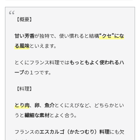
【概要】
甘い芳香
が独特で、使い慣れると結構
“クセ”にな
る風味
といえます。
とくにフランス料理では
もっともよく使われるハ
ーブ
の１つです。
【料理】
とり肉
、
卵
、
魚介
とくにえびなど、どちらかとい
うと
繊細な素材
とよく合う。
フランスの
エスカルゴ（かたつむり）料理
にも欠