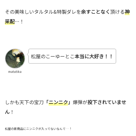
その美味しいタルタル&特製ダレを
余すことなく
頂ける
神
采配
…！
松屋のこーゆーとこ
本当に大好き！！
matutika
しかも天下の宝刀
「
ニンニク
」
爆弾が
投下されていませ
ん
！
松屋の新商品にニンニクが入ってないなんて…！