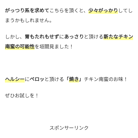
がっつり系を求めて
こちらを頂くと、
少々がっかり
してし
まうかもしれません。
しかし、
胃もたれもせず
に
あっさり
と頂ける
新たなチキン
南蛮の可能性
を垣間見ました！
ヘルシー
に
ペロッ
と頂ける
「
焼き
」
チキン南蛮のお味！
ぜひお試しを！
スポンサーリンク