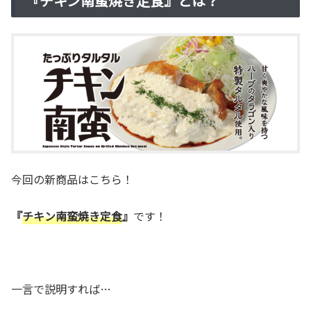
『チキン南蛮焼き定食』とは？
今回の新商品はこちら！
『
チキン南蛮焼き定食
』
です！
一言で説明すれば…