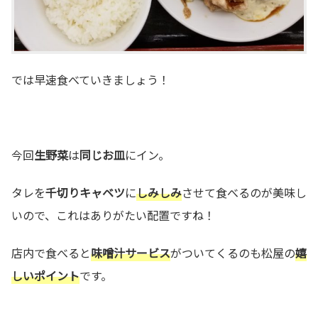
では早速食べていきましょう！
今回
生野菜
は
同じお皿
にイン。
タレを
千切りキャベツ
に
しみしみ
させて食べるのが美味し
いので、これはありがたい配置ですね！
店内で食べると
味噌汁サービス
がついてくるのも松屋の
嬉
しいポイント
です。