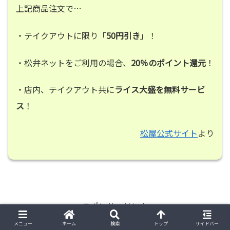
上記商品注文で…
・テイクアウトに限り「
50円引き
」！
・松弁ネットをご利用の場合、
20％のポイント還元
！
・店内、テイクアウト共に
ライス大盛を無料サービ
ス
！
松屋公式サイト
より
スポンサーリンク
メニュー
ホーム
検索
トップ
サイドバー