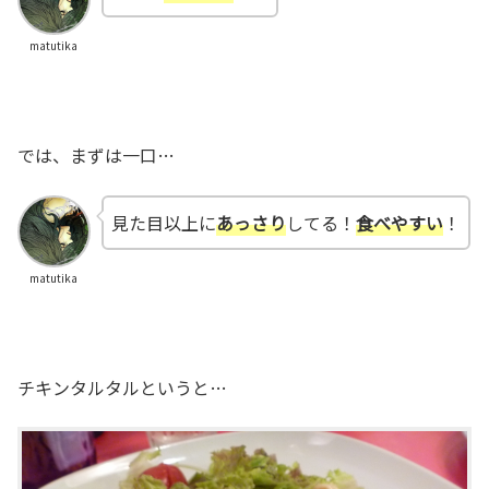
matutika
では、まずは一口…
見た目以上に
あっさり
してる！
食べやすい
！
matutika
チキンタルタルというと…