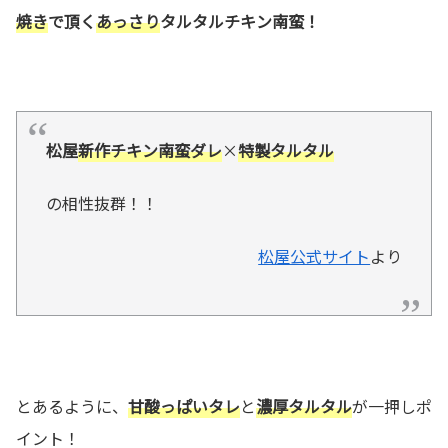
焼き
で頂く
あっさり
タルタルチキン南蛮！
松屋
新作チキン南蛮ダレ
×
特製タルタル
の相性抜群！！
松屋公式サイト
より
とあるように、
甘酸っぱいタレ
と
濃厚タルタル
が一押しポ
イント！