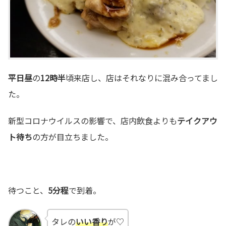
平日昼
の
12時半
頃来店し、店はそれなりに混み合ってまし
た。
新型コロナウイルスの影響で、店内飲食よりも
テイクアウ
ト待ち
の方が目立ちました。
待つこと、
5分程
で到着。
タレの
いい香り
が♡