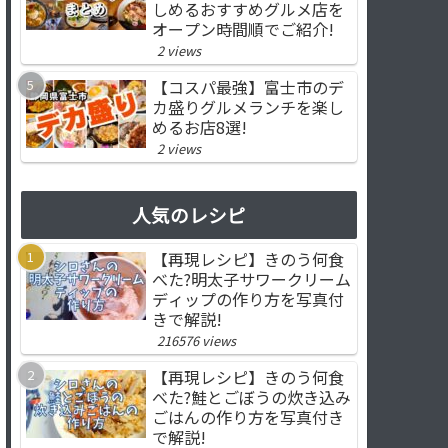
しめるおすすめグルメ店を
オープン時間順でご紹介!
2 views
【コスパ最強】富士市のデ
カ盛りグルメランチを楽し
めるお店8選!
2 views
人気のレシピ
【再現レシピ】きのう何食
べた?明太子サワークリーム
ディップの作り方を写真付
きで解説!
216576 views
【再現レシピ】きのう何食
べた?鮭とごぼうの炊き込み
ごはんの作り方を写真付き
で解説!