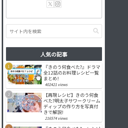
人気の記事
『きのう何食べた?』ドラマ
全12話のお料理レシピ一覧
まとめ!
402421 views
【再現レシピ】きのう何食
べた?明太子サワークリーム
ディップの作り方を写真付
きで解説!
216574 views