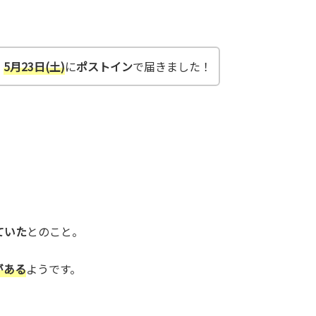
、
5月23日(土)
に
ポストイン
で届きました！
ていた
とのこと。
がある
ようです。