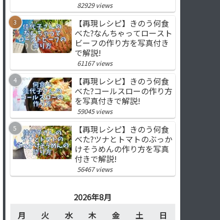
82929 views
【再現レシピ】きのう何食
べた?なんちゃってロースト
ビーフの作り方を写真付き
で解説!
61167 views
【再現レシピ】きのう何食
べた?コールスローの作り方
を写真付きで解説!
59045 views
【再現レシピ】きのう何食
べた?ツナとトマトのぶっか
けそうめんの作り方を写真
付きで解説!
56467 views
2026年8月
月
火
水
木
金
土
日