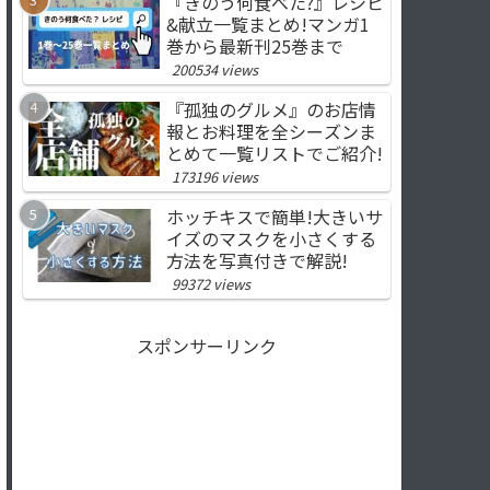
『きのう何食べた?』レシピ
&献立一覧まとめ!マンガ1
巻から最新刊25巻まで
200534 views
『孤独のグルメ』のお店情
報とお料理を全シーズンま
とめて一覧リストでご紹介!
173196 views
ホッチキスで簡単!大きいサ
イズのマスクを小さくする
方法を写真付きで解説!
99372 views
スポンサーリンク