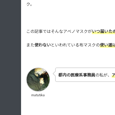
ク。
この記事ではそんなアベノマスクが
いつ届いた
また
使わない
といわれている布マスクの
使い道
都内の医療系事務員
の私が、
matutika