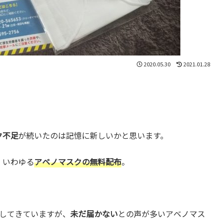
2020.05.30
2021.01.28
ク不足
が続いたのは記憶に新しいかと思います。
、いわゆる
アベノマスクの無料配布
。
してきていますが、
未だ届かない
との声が多いアベノマス