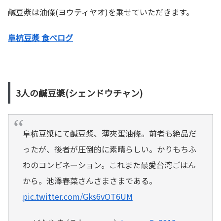
鹹豆漿は油條(ヨウティヤオ)を乗せていただきます。
阜杭豆漿 食べログ
3人の鹹豆漿(シェンドウチャン)
阜杭豆漿にて鹹豆漿、薄夾蛋油條。前者も絶品だ
ったが、後者が圧倒的に素晴らしい。かりもちふ
わのコンビネーション。これまた最愛台湾ごはん
から。池澤春菜さんさまさまである。
pic.twitter.com/Gks6vOT6UM