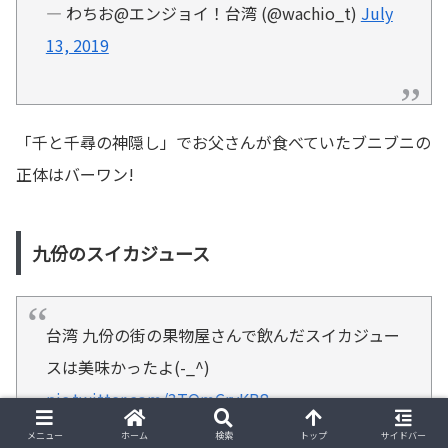
— わちお@エンジョイ！台湾 (@wachio_t)
July
13, 2019
「千と千尋の神隠し」でお父さんが食べていたブニブニの
正体はバーワン!
九份のスイカジュース
台湾 九份の街の果物屋さんで飲んだスイカジュー
スは美味かったよ(-_^)
pic.twitter.com/3TOmCryKB8
メニュー
ホーム
検索
トップ
サイドバー