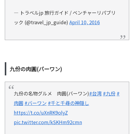
— トラベルjp 旅行ガイド / ベンチャーリパブリ
ック (@travel_jp_guide)
April 10, 2016
九份の肉圓(バーワン)
九份の名物グルメ 肉圓(バーワン)
#台湾
#九份
#
肉圓
#バーワン
#千と千尋の神隠し
https://t.co/uXnRK9olyZ
pic.twitter.com/kSKHm92cmn