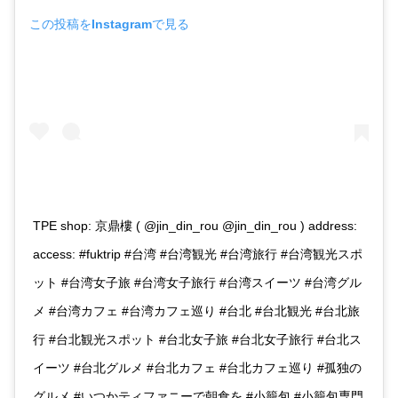
この投稿をInstagramで見る
TPE shop: 京鼎樓 ( @jin_din_rou @jin_din_rou ) address:
access: #fuktrip #台湾 #台湾観光 #台湾旅行 #台湾観光スポ
ット #台湾女子旅 #台湾女子旅行 #台湾スイーツ #台湾グル
メ #台湾カフェ #台湾カフェ巡り #台北 #台北観光 #台北旅
行 #台北観光スポット #台北女子旅 #台北女子旅行 #台北ス
イーツ #台北グルメ #台北カフェ #台北カフェ巡り #孤独の
グルメ #いつかティファニーで朝食を #小籠包 #小籠包専門