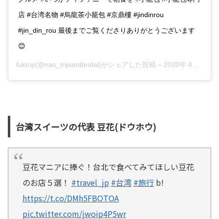
店 #台湾名物 #烏龍茶小籠包 #京鼎樓 #jindinrou
#jin_din_rou 最後までご覧くださりありがとうございます
😊
fuktrip(@nao_tripandbridal)がシェアした投稿 –
2020年 4月月13日午後12時21分PDT
台湾スイーツの代表 豆花(ドウホウ)
豆花マニアに捧ぐ！台北で食べてみてほしい豆花
のお店５選！
#travel_jp
#台湾
#旅行
b!
https://t.co/DMh5FBOTOA
pic.twitter.com/jwoip4P5wr