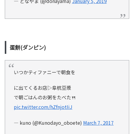
— どなやま (@donayama)
January 5, 2019
蛋餅(ダンピン)
いつかティファニーで朝食を
に出てくるお店▷阜杭豆漿
で朝ごはんのお粥をたべた🍴
pic.twitter.com/hZfnjotIiJ
— kuno (@Kunodayo_oboete)
March 7, 2017