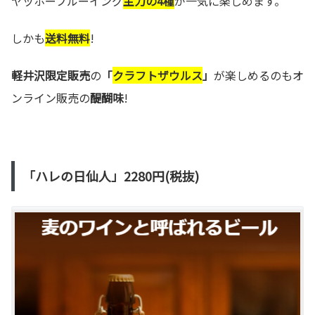
ヤッホーブルーイング
主力の4種
が一気に楽しめます。
しかも
送料無料
!
軽井沢限定販売
の
「
クラフトザウルス
」
が楽しめるのもオ
ンライン販売の
醍醐味
!
「ハレの日仙人」2280円(税抜)