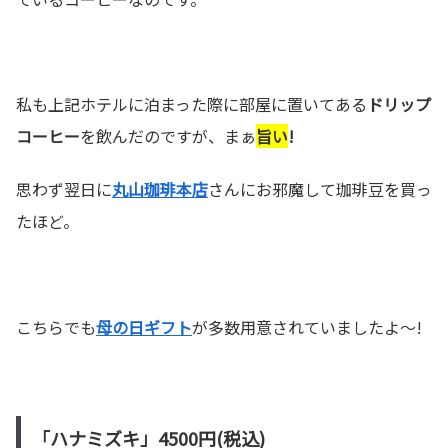
私も上記ホテルに泊まった際に部屋に置いてある
ドリップ
コーヒー
を飲んだのですが、まぁ
旨い
!
思わず翌日に
丸山珈琲本店
さんにお邪魔して珈琲豆を買っ
たほど。
こちらでも
母の日ギフト
が多数用意されていましたよ～!
「ハナミズキ」4500円(税込)