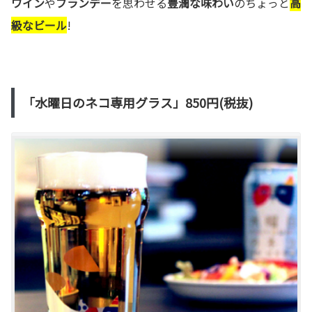
ワイン
や
ブランデー
を思わせる
豊潤な味わい
のちょっと
高
級なビール
!
「水曜日のネコ専用グラス」850円(税抜)