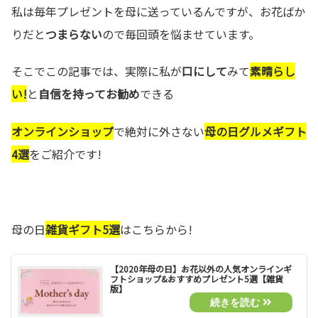
私は毎年プレゼントを母に送っているんですが、お花ばか
りだと
つまらない
ので毎回頭を悩ませています。
そこでこの記事では、実際に私が
口にして
みて
素晴らし
い!
と
自信を持ってお勧め
できる
オンラインショップ
で絶対に外さない
母の日グルメギフト
4選
をご紹介です!
母の日
雑貨ギフト5選
はこちらから!
【2020年母の日】お花以外の人気オンラインギ
フトショップ&おすすめプレゼント5選【雑貨
版】