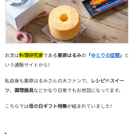
お次は
料理研究家
である
栗原はるみ
の
「
ゆとりの空間
」
と
いう通販サイトから!
私自身も栗原はるみさんの大ファンで、
レシピ
や
スイー
ツ
、
調理器具
などかなり日常でもお世話になってます。
こちらでは
母の日ギフト特集
が組まれていました!