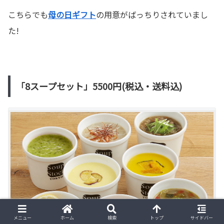
こちらでも
母の日ギフト
の用意がばっちりされていまし
た!
「8スープセット」5500円(税込・送料込)
メニュー
ホーム
検索
トップ
サイドバー