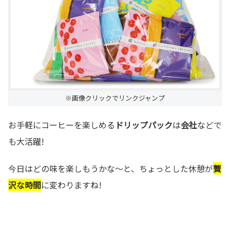
※画像クリックでリンクジャンプ
お手軽にコーヒーを楽しめる
ドリップパック
は
会社
などで
も大活躍!
今日はどの味を楽しもうかな～と、ちょっとした休憩が
贅
沢な時間
に変わりますね!