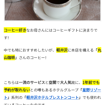
コーヒー好き
なお母さんにはコーヒーギフトに決まりで
す!
中でも特におすすめしたいが、
軽井沢
に本店を構える
「
丸
山珈琲
」
さんのコーヒー!
こちらは
一流のサービス
と
空間
で
大人気
故に、
1年前でも
予約が取れない
との噂もあるホテルグループ
「
星野リゾー
ト
」
系列の
「
軽井沢ホテルブレストンコート
」
でも使われ
ているコーヒーなのです。