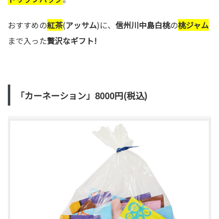
おすすめの
紅茶
(
アッサム
)に、
信州川中島白桃
の
桃ジャム
まで入った
贅沢なギフト!
「カーネーション」8000円(税込)