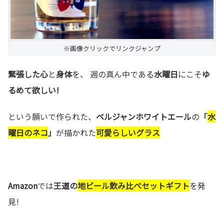
※画像クリックでリンクジャンプ
緊張した心
と
身体
を、 週の真ん中である
水曜日
にこそ
ゆ
るめて欲しい!
という願いで作られた、
ベルジャンホワイトエール
の
「
水
曜日のネコ
」
が描かれた
可愛らしいグラス
Amazon
では
王道の
地ビール飲み比べセットギフト
を発
見!