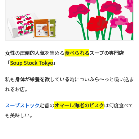
女性
の
圧倒的人気
を集める
食べられる
スープの専門店
「
Soup Stock Tokyo
」
私も
身体が栄養を欲している
時につい
ふら～っ
と吸い込ま
れるお店。
スープストック
定番の
オマール海老のビスク
は何度食べて
も美味しい。