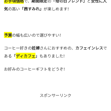
お手頃価格
で、
期間限定
の
「母の日ブレンド」
と
女性に人
気
の高い
「茜すみれ」
が楽しめます!
予算
の幅も広いので選びやすい!
コーヒー好きの
妊婦
さんにおすすめの、
カフェインレス
で
ある
「
ディカフェ
」
もありました!
お好みのコーヒーギフトをどうぞ!
スポンサーリンク