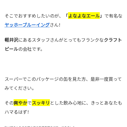
そこでおすすめしたいのが、
「
よなよなエール
」
で有名な
ヤッホーブルーイング
さん!
軽井沢
にあるスタッフさんがとってもフランクな
クラフト
ビール
の会社です。
スーパーでこのパッケージの缶を見た方、是非一度買って
みてください。
その
爽やか
で
スッキリ
とした飲み心地に、きっとあなたも
ハマるはず!