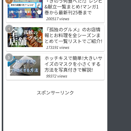
『きのう何食べた?』レシピ
&献立一覧まとめ!マンガ1
巻から最新刊25巻まで
200517 views
『孤独のグルメ』のお店情
報とお料理を全シーズンま
とめて一覧リストでご紹介!
173191 views
ホッチキスで簡単!大きいサ
イズのマスクを小さくする
方法を写真付きで解説!
99372 views
スポンサーリンク