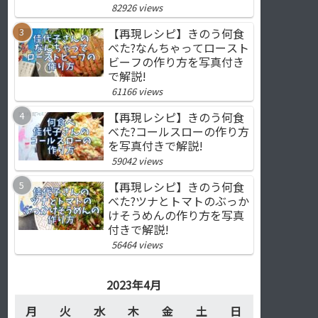
82926 views
【再現レシピ】きのう何食
べた?なんちゃってロースト
ビーフの作り方を写真付き
で解説!
61166 views
【再現レシピ】きのう何食
べた?コールスローの作り方
を写真付きで解説!
59042 views
【再現レシピ】きのう何食
べた?ツナとトマトのぶっか
けそうめんの作り方を写真
付きで解説!
56464 views
2023年4月
月
火
水
木
金
土
日