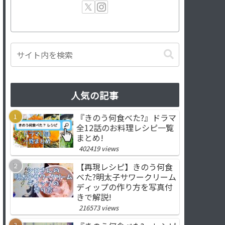
人気の記事
『きのう何食べた?』ドラマ
全12話のお料理レシピ一覧
まとめ!
402419 views
【再現レシピ】きのう何食
べた?明太子サワークリーム
ディップの作り方を写真付
きで解説!
216573 views