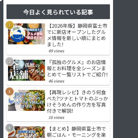
今日よく見られている記事
【2026年版】静岡県富士市
でに新店オープンしたグル
メ情報を新しい順にまとめ
ました!
49 views
『孤独のグルメ』のお店情
報とお料理を全シーズンま
とめて一覧リストでご紹介!
46 views
【再現レシピ】きのう何食
べた?ツナとトマトのぶっか
けそうめんの作り方を写真
付きで解説!
16 views
【まとめ】静岡県富士市で
朝ごはん・モーニングを楽