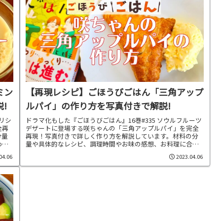
ミン
【再現レシピ】ごほうびごはん「三角アップ
!
ルパイ」の作り方を写真付きで解説!
ポリシ
ドラマ化もした『ごほうびごはん』16巻#335 ソウルフルーツ
全再
デザートに登場する咲ちゃんの「三角アップルパイ」を完全
分量
再現！写真付きで詳しく作り方を解説しています。材料の分
わせ
量や具体的なレシピ、調理時間やお味の感想、お料理に合わ
せた献立もご紹介中です。
04.06
2023.04.06