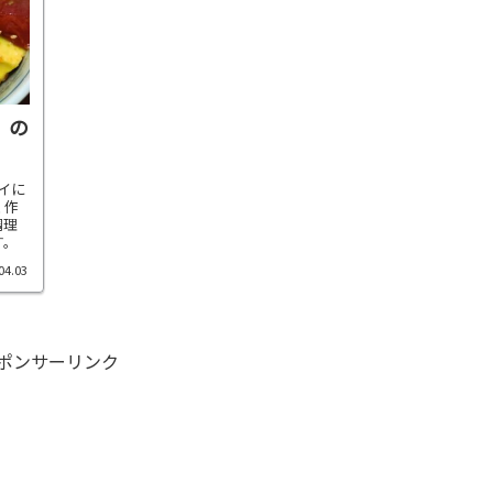
」の
ワイに
く作
調理
す。
04.03
ポンサーリンク