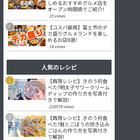
しめるおすすめグルメ店を
オープン時間順でご紹介!
15 views
【コスパ最強】富士市のデ
カ盛りグルメランチを楽し
めるお店8選!
14 views
人気のレシピ
【再現レシピ】きのう何食
べた?明太子サワークリーム
ディップの作り方を写真付
きで解説!
216574 views
【再現レシピ】きのう何食
べた?鮭とごぼうの炊き込み
ごはんの作り方を写真付き
で解説!