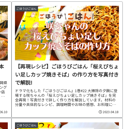
ごほうびごはん
本
【再現レシピ】ごほうびごはん「桜えびちょ
い足しカップ焼きそば」の作り方を写真付き
で解説!
静岡県
ング
ドラマ化もした『ごほうびごはん』1巻#22 大掃除の夕餉に登
ン店
場する咲ちゃんの「桜えびちょい足しカップ焼きそば」を完
く
全再現！写真付きで詳しく作り方を解説しています。材料の
いき
分量や具体的なレシピ、調理時間やお味の感想、お料理に合
わせた献立もご紹介中です。
06.10
2023.04.18
ごほうびごはん