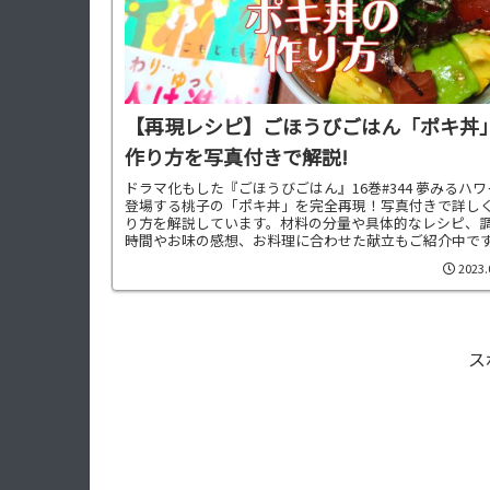
【再現レシピ】ごほうびごはん「ポキ丼
作り方を写真付きで解説!
ドラマ化もした『ごほうびごはん』16巻#344 夢みるハ
登場する桃子の「ポキ丼」を完全再現！写真付きで詳し
り方を解説しています。材料の分量や具体的なレシピ、
時間やお味の感想、お料理に合わせた献立もご紹介中で
2023.
ス