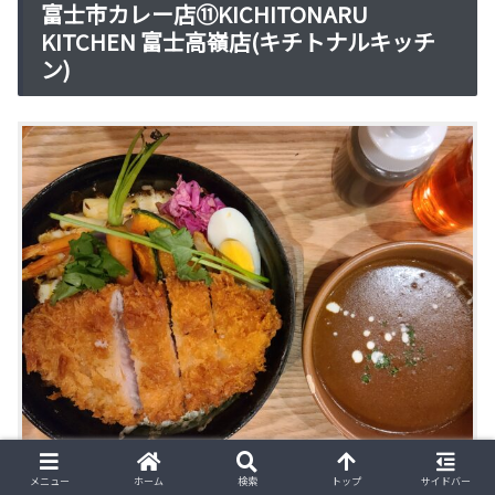
富士市カレー店⑪KICHITONARU
KITCHEN 富士高嶺店(キチトナルキッチ
ン)
メニュー
ホーム
検索
トップ
サイドバー