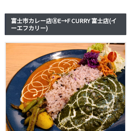
富士市カレー店⑧E→F CURRY 富士店(イ
ーエフカリー)